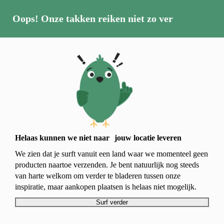
Oops! Onze takken reiken niet zo ver
Vogels
Nestkasten
Bied vogels een veilige broed- en schuilplaats met
nestkasten die bescherming geven tegen weer en
roofdieren.
Helaas kunnen we niet naar jouw locatie leveren
We zien dat je surft vanuit een land waar we
momenteel geen producten naartoe verzenden. Je
Nestkasten voor je tuinvogels
bent natuurlijk nog steeds van harte welkom om
verder te bladeren tussen onze inspiratie, maar
aankopen plaatsen is helaas niet mogelijk.
Filters
Surf verder