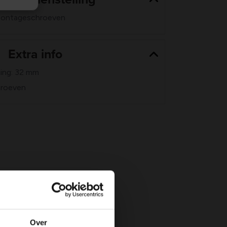
 montageschroeven
Extra info
ing: 32 mm
hroeven
Over