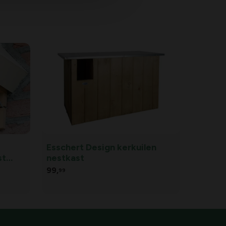
Esschert Design kerkuilen
st
nestkast
99,
99