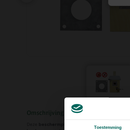
Omschrijving
Deze
beschermplaat
zorgt ervoor dat de invlie
Toestemming