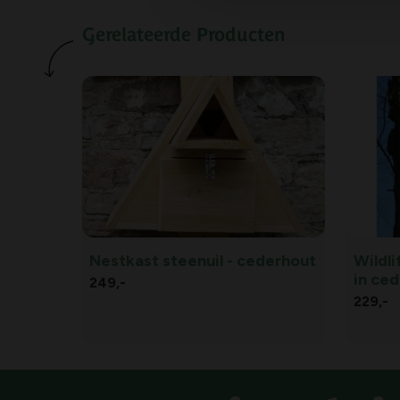
Gerelateerde Producten
Nestkast steenuil - cederhout
Wildli
in ce
249,
-
229,
-