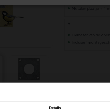
Metalen plaatje + 4
Diameter van de open
Inclusief montagesc
gopening van een nestkast voor
Details