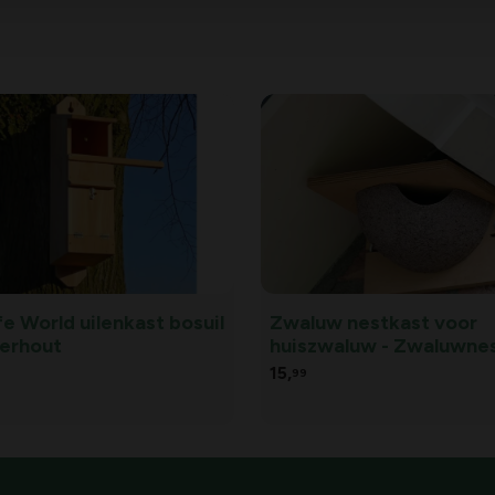
fe World uilenkast bosuil
Zwaluw nestkast voor
derhout
huiszwaluw - Zwaluwne
voor huiszwaluw - enkel
15,
99