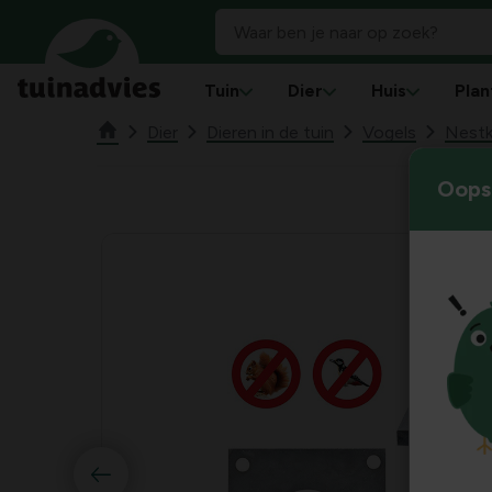
Tuin
Dier
Huis
Plan
Dier
Dieren in de tuin
Vogels
Nestk
Oops!