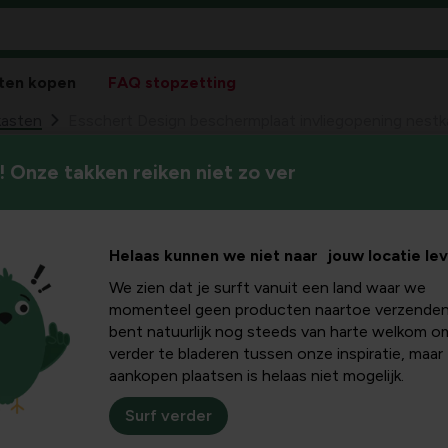
ten kopen
FAQ stopzetting
asten
Esschert Design beschermplaat invliegopening nest
 Onze takken reiken niet zo ver
Esschert Design
99
2,
invliegopening 
Helaas kunnen we niet naar jouw locatie le
We zien dat je surft vanuit een land waar we
momenteel geen producten naartoe verzenden
bent natuurlijk nog steeds van harte welkom o
verder te bladeren tussen onze inspiratie, maar
aankopen plaatsen is helaas niet mogelijk.
Surf verder
Pakk