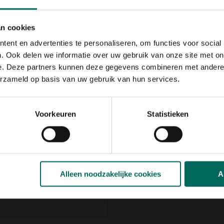
re vogelsoorten.
 door de invliegopening
an cookies
rns de eieren roven van
ent en advertenties te personaliseren, om functies voor social
. Het beschermingsplaatje
2 millimeter waardoor het nog
. Ook delen we informatie over uw gebruik van onze site met on
sjes maar het niet meer
e. Deze partners kunnen deze gegevens combineren met andere i
erzameld op basis van uw gebruik van hun services.
tie
Voorkeuren
Statistieken
Alleen noodzakelijke cookies
A