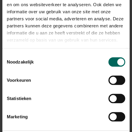
ventilatie om een aangenaam klimaat tijdens warme
en om ons websiteverkeer te analyseren. Ook delen we
dagen te waarborgen.
Gerelateerde Producten
informatie over uw gebruik van onze site met onze
partners voor social media, adverteren en analyse. Deze
Het vogel- en voederhuis in 1 kan dankzij het
partners kunnen deze gegevens combineren met andere
bijgeleverde bevestigingsmateriaal makkelijk gemonteerd
informatie die u aan ze heeft verstrekt of die ze hebben
worden tegen een boom, schutting, blokhut, tuinhuis,
muur, wand,... gewoon op een paal.
verzameld op basis van uw gebruik van hun services.
Toestemmingsselectie
Noodzakelijk
Voorkeuren
Statistieken
Nestkast steenuil - cederhout
Marketing
249,
-