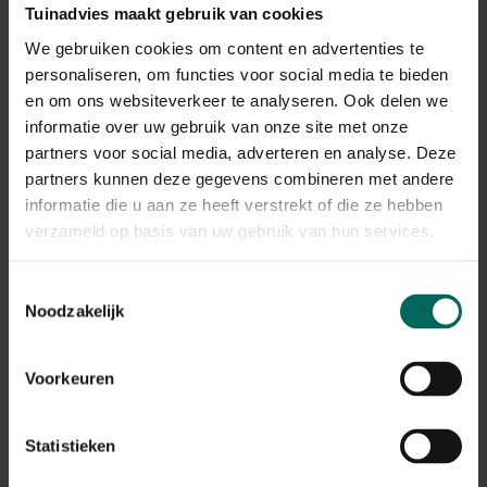
Heuchera/ Helleborus voor kleur en textuur in het
Tuinadvies maakt gebruik van cookies
voorjaar en najaar. Ook bodembedekkers zoals Ajuga
We gebruiken cookies om content en advertenties te
reptans of Pachysandra kunnen een nette, schone rij
personaliseren, om functies voor social media te bieden
vormen rondom het zwemgedeelte.
en om ons websiteverkeer te analyseren. Ook delen we
informatie over uw gebruik van onze site met onze
Klimplanten en rozen langs wanden
partners voor social media, adverteren en analyse. Deze
en schuttingen
partners kunnen deze gegevens combineren met andere
Klimplanten kunnen privacy en hoogte bieden zonder het
informatie die u aan ze heeft verstrekt of die ze hebben
zwembadoppervlak te domineren. Clematis,
verzameld op basis van uw gebruik van hun services.
Trachelospermum jasminoides (sterwensbloem) en
rozen zoals klimplanten kunnen langs erf- of
Toestemmingsselectie
pergolapatten groeien. Let bij klimplanten op snoei- en
Noodzakelijk
onderhoudsbehoefte en zorg dat uitlopers niet direct
het water raken.
Voorkeuren
Bedekking, wortels en onderhoud
Kies planten met ondiep wortels en lage invasiviteit om
Statistieken
wortelproblemen te voorkomen die muren, bekleding of
de zwembadrand kunnen beschadigen. Gebruik