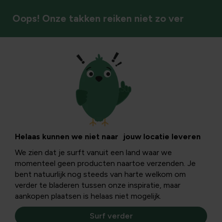
Oops! Onze takken reiken niet zo ver
Vijver & zwembad
Welke planten rond
zwembad: een
Helaas kunnen we niet naar jouw locatie leveren
We zien dat je surft vanuit een land waar we
praktische gids
momenteel geen producten naartoe verzenden. Je
bent natuurlijk nog steeds van harte welkom om
verder te bladeren tussen onze inspiratie, maar
Een zwembad in de tuin verrijkt je buitenruimte met
aankopen plaatsen is helaas niet mogelijk.
verkoeling en sfeer, maar vraagt ook om slimme
beplanting rondom het water. De juiste planten rondom
Surf verder