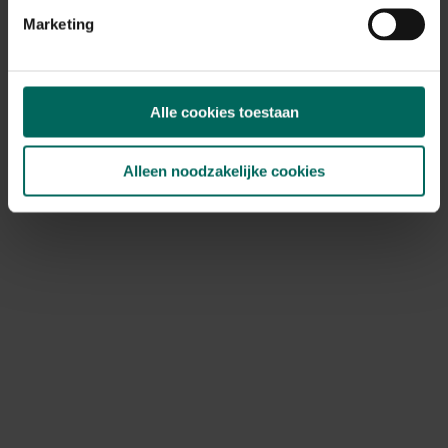
bodembedekkers of planten in verhoogde planterbakken
Marketing
voor meer controle. Mulch helpt vocht vast te houden
en onkruid te beheersen, terwijl een goed
drainagesysteem overtollig water snel afvoert.
Alle cookies toestaan
Veiligheids- en onderhoudstips rondom
planten rond zwembad
Alleen noodzakelijke cookies
Veiligheid staat voorop: houd een vrije zone van 0,5 tot 1
meter rond de waterrand zodat iedereen vlot in- en uit
kan stappen. Vermijd planten met stekels, lange uitlopers
of overvloedig vallende bladeren die de oppervlakte
kunnen bedekken of glijpartijen veroorzaken. Kies bij
voorkeur soorten die niet giftig zijn en geen slingerende
takken hebben die ongevallen kunnen veroorzaken.
Regelmatige controle op ziekten en plagen voorkomt
dat planten ziek worden en snel bloedeloos oogsten of
bladverlies vertonen.
Inspecteer regelmatig op tekenen van schimmel zoals