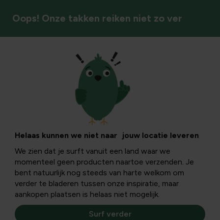
Oops! Onze takken reiken niet zo ver
Tuinstijlen & sfeer
Tuinafboordingen
met Ecolat
Helaas kunnen we niet naar jouw locatie leveren
We zien dat je surft vanuit een land waar we
momenteel geen producten naartoe verzenden. Je
Oorspronkelijk werd de Ecolat gebruikt voor het creëren
bent natuurlijk nog steeds van harte welkom om
van een horizontale vijverrand. Ondertussen worden ze
verder te bladeren tussen onze inspiratie, maar
door tuinliefhebbers gebruikt voor diverse
aankopen plaatsen is helaas niet mogelijk.
tuintoepassingen.
Surf verder