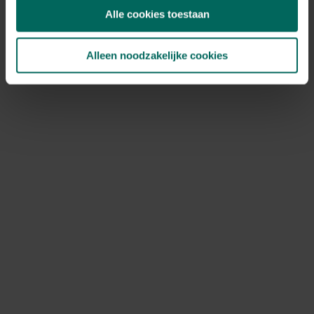
Alle cookies toestaan
Jeneverbesproducten mogen niet langer dan 4 weken
toegepast worden, omdat zij de nieren te sterk zouden
kunnen prikkelen. Bij zwangerschap deze thee liever niet
Alleen noodzakelijke cookies
drinken of inhaleren.
Jeneverbessen bij vlees of in zuurkool geven een pittig
aroma, stimuleren de eetlust en spijsvertering.
Ginkgo tegen vergeetachtigheid
Ginkgo wordt tegenwoordig als belangrijke
geneeskrachtige boom op plantages verbouwd. De
bladeren worden gebruikt om er een geconcentreerd
extract van te vervaardigen. Deze wordt ingezet bij
storingen van het geheugen, het denkvermogen,
moeheid, concentratieproblemen en duizeligheid, wat
vaak bij oudere mensen voorkomt. Bij regelmatige inname
van een ginkgoproduct voelen mensen zich helderder en
alerter.