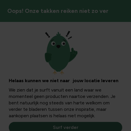
Oops! Onze takken reiken niet zo ver
Tuinstijlen & sfeer
Genezende bomen
deel 2
Helaas kunnen we niet naar jouw locatie leveren
We zien dat je surft vanuit een land waar we
momenteel geen producten naartoe verzenden. Je
Bomen voor medicinale werking boomschors tegen
bent natuurlijk nog steeds van harte welkom om
kwaaltjes, Eikenbast tegen ontstekingen en droge huid,
verder te bladeren tussen onze inspiratie, maar
Linde tegen verkoudheid, ... bomen in de medische sector
aankopen plaatsen is helaas niet mogelijk.
Surf verder