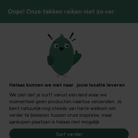
Oops! Onze takken reiken niet zo ver
Tuinstijlen & sfeer
Een mooie
voortuin, hoe doe
Helaas kunnen we niet naar jouw locatie leveren
We zien dat je surft vanuit een land waar we
je dat?
momenteel geen producten naartoe verzenden. Je
bent natuurlijk nog steeds van harte welkom om
verder te bladeren tussen onze inspiratie, maar
Zelfs als je voortuin niet groter is dan een reepje tussen
aankopen plaatsen is helaas niet mogelijk.
trottoir en voordeur, dan nog kun je er een opvallende
binnenkomer van maken.
Surf verder