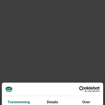
siergrassen gaan goed samen met een strakke, moderne
woning, al is een contrast met felle kleuren ook prachtig.
Loop eens een blokje om in de buurt; je doet er zeker
ideeën op. Bovendien oogt een straat zoveel
harmonieuzer wanneer de voortuinen qua stijl bij elkaar
passen. Denk ook goed na over de functie van je voortuin.
Is het puur een visitekaartje of moeten er ook fietsen
kunnen staan, een auto… Mogen de kinderen er spelen?
Toestemming
Details
Over