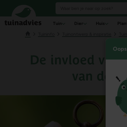
Tuin
Dier
Huis
Plan
Tuininfo
Tuinontwerp & inspiratie
Tuin
Oops!
De invloed van d
van de tu