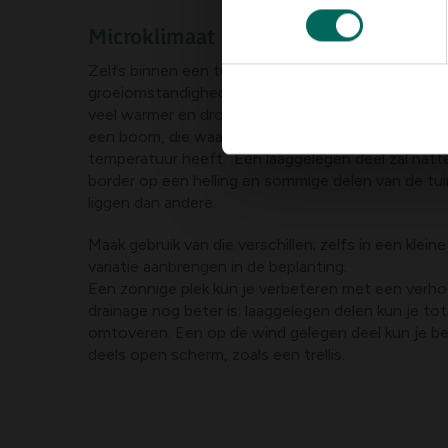
Microklimaat scheppen
Zelfs binnen een tuin kun je grote verschillen in de
groeiomstandigheden zien. Een border bij een zon
veel warmer en droger zijn dan een in de schaduw,
een boom, die waarschijnlijk veel vochtiger is en e
temperatuur heeft. Een laaggelegen deel zal natte
border op een helling en sommige delen van de tui
liggen dan andere.
Maak gebruik van die verschillen; zelfs in een klein
variatie aanbrengen in de beplanting.
Een zonnige plek kun je verbeteren met een verh
drainage nog beter is; laaggelegen delen kun je to
omtoveren. Een op de wind gelegen deel kun je 
deels open scherm, zoals een trellis.