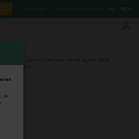
NL - NL
Plantengids
Tuininfo
Hulp & contact
uin krijgt, geeft al een idee van de ligging. Wil je
dan een kompas.
veren
. Je
m