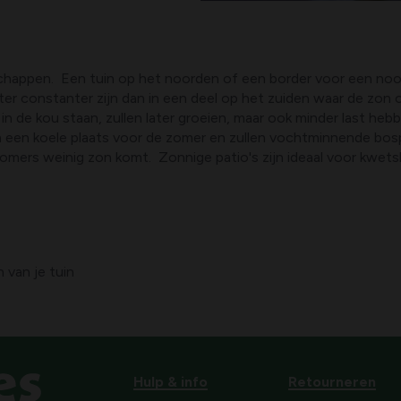
schappen. Een tuin op het noorden of een border voor een noor
hter constanter zijn dan in een deel op het zuiden waar de zon
in de kou staan, zullen later groeien, maar ook minder last heb
en een koele plaats voor de zomer en zullen vochtminnende bos
omers weinig zon komt. Zonnige patio's zijn ideaal voor kwetsb
 van je tuin
Hulp & info
Retourneren