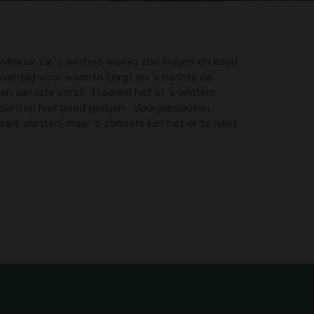
dmuur zal 's winters weinig zon krijgen en koud
 overdag voor warmte zorgt en 's nachts de
ben van late vorst. Hoewel het er 's winters
planten hier goed gedijen. Voorjaarsbollen
are planten, maar 's zonders kan het er te heet