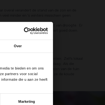
ar overal verandert de stand van de zon en de
 veel minder en 's winters misschien geen.
iger microklimaat en minder last van droogte. Er
ijvoorbeeld mediterrane planten het goed doen.
Over
e tuin, vooral voor kwetsbare planten. Zelfs lokaal
Koude lucht is zwaar en zakt omlaag. Als die
 media te bieden en om ons
'n plek vriezen terwijl andere delen van de tuin
veroorzaken of verergeren omdat ze de koude
ze partners voor social
 nachten.
nformatie die u aan ze heeft
Marketing