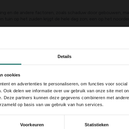
gging en de andere factoren, zoals schaduw door gebouwen, ma
 tuin op het zuiden krijgt de hele dag zon; een op het noorden
eeft ook voordelen. Deze tuinen zijn koeler, hebben een vocht
 direct zonlicht verdragen. Maar in een zonnige tuin zullen b
Details
spunt daalt. Vooral in het voorjaar kan vorst dodelijk zijn in d
an cookies
ere, vaak op plekken waar zakken bevriezende lucht ontstaan. 
ent en advertenties te personaliseren, om functies voor social
 zal de vorst strenger zijn en langer aanhouden en het kan op zo
leien of laagtes, maar ook heggen en muren kunnen het effect 
. Ook delen we informatie over uw gebruik van onze site met on
llis in plaats van een muur of laat een hek open tijdens koude
e. Deze partners kunnen deze gegevens combineren met andere i
erzameld op basis van uw gebruik van hun services.
Voorkeuren
Statistieken