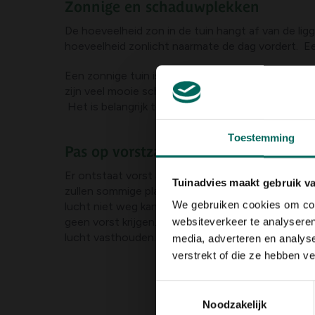
Zonnige en schaduwplekken
De hoeveelheid zon in de tuin hangt af van de li
hoeveelheid zonlicht naarmate de dag vordert. Een
Een zonnige tuin is zeer gewenst, maar schaduw h
zijn veel mooie schaduwminnende planten die geen
Het is belangrijk te werken met wat je hebt.
Toestemming
Pas op vorstzakken
Er ontstaat vorst als de temperatuur onder het vrie
Tuinadvies maakt gebruik v
zullen sommige planten kwestbaarder zijn dan and
We gebruiken cookies om cont
lucht niet weg kan, ontstaat er een vorstzak. Hier
geen vorst krijgen. Dit gebeurt met name in val
websiteverkeer te analyseren
lucht vasthouden. Dun de heg uit, gebruik een tre
media, adverteren en analys
verstrekt of die ze hebben v
Toestemmingsselectie
Noodzakelijk