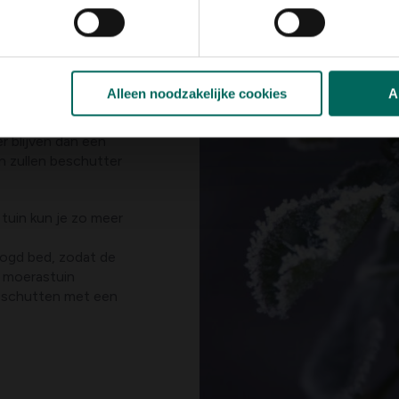
nige schutting zal
Alleen noodzakelijke cookies
A
 bijvoorbeeld onder
en gelijkmatiger
r blijven dan een
n zullen beschutter
e tuin kun je zo meer
oogd bed, zodat de
t moerastuin
beschutten met een