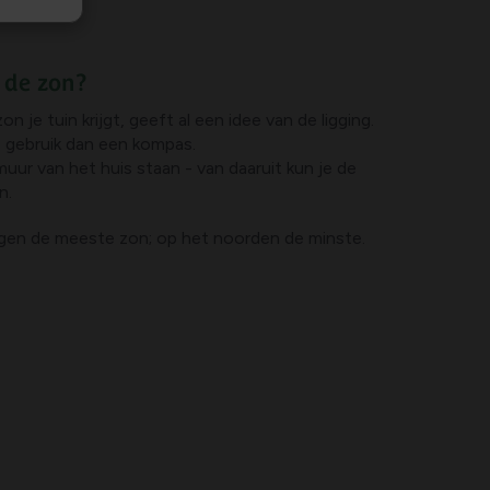
p de zon?
 je tuin krijgt, geeft al een idee van de ligging.
n, gebruik dan een kompas.
uur van het huis staan - van daaruit kun je de
en.
ijgen de meeste zon; op het noorden de minste.