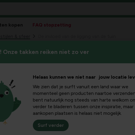
ten kopen
FAQ stopzetting
stijlen & sfeer
De invloed van de ligging van de tuin
 Onze takken reiken niet zo ver
Gewoon kijken hoeveel zon je t
e ligging
het precies weten, gebruik 
in
Helaas kunnen we niet naar jouw locatie le
We zien dat je surft vanuit een land waar we
momenteel geen producten naartoe verzenden
bent natuurlijk nog steeds van harte welkom o
verder te bladeren tussen onze inspiratie, maar
aankopen plaatsen is helaas niet mogelijk.
Surf verder