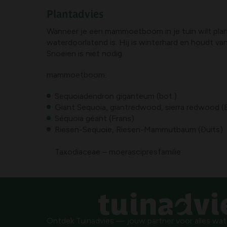
Plantadvies
Wanneer je een mammoetboom in je tuin wilt plant
waterdoorlatend is. Hij is winterhard en houdt van
Snoeien is niet nodig.
mammoetboom:
Sequoiadendron giganteum (bot.)
Giant Sequoia, giantredwood, sierra redwood (
Séquoia géant (Frans)
Riesen-Sequoie, Riesen-Mammutbaum (Duits)
Taxodiaceae – moerascipresfamilie
Ontdek Tuinadvies — jouw partner voor alles wat g