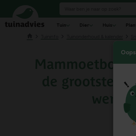
Tuin
Dier
Huis
Plan
Tuininfo
Tuinonderhoud & kalender
Sn
Oops!
Mammoetboom,
de grootste b
wereld