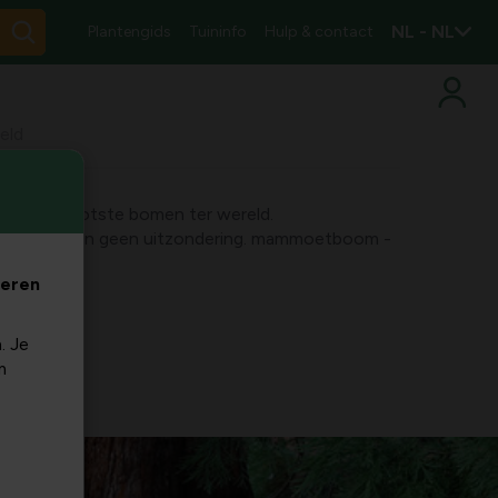
NL - NL
Plantengids
Tuininfo
Hulp & contact
eld
t de grootste bomen ter wereld.
 hoog zijn geen uitzondering. mammoetboom -
veren
. Je
m