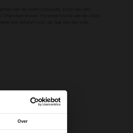
geleid van de naam Sequoiah, zoon van een
n Cherokee vrouw. Hij werd hoofd van de stam
lde een alfabet voor de taal van zijn volk.
Over