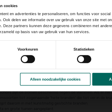
an cookies
ent en advertenties te personaliseren, om functies voor social
. Ook delen we informatie over uw gebruik van onze site met on
e. Deze partners kunnen deze gegevens combineren met andere i
erzameld op basis van uw gebruik van hun services.
oetboom
me bergketen van de Siërra Nevada. Op de westelijke hellingen
Voorkeuren
Statistieken
cherming is het te danken dat de Sequoia National Park in 18
 droge zomers en koude, sneeuwrijke winters. De grootste m
rde. Zijn hoogte bedraagt 83,8 m , zijn omtrek 31 m. De leef
Alleen noodzakelijke cookies
A
bestand. Een brand in het kreupelhout vernietigt de ondergroe
chors zijn de bomen beschermd tegen de vlammen. Als er niet
oomsoorten tot zogenaamde ‘hete branden’ die tot ver in de 
ijpt daarom in met kunstmatig gestichte branden.
a en grote tuinen aangeplant.