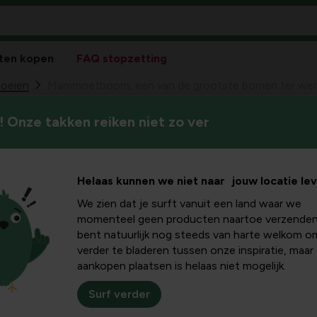
ten kopen
FAQ stopzetting
oeien
Mammoetboom, een van de grootste bomen ter wer
 Onze takken reiken niet zo ver
De mammoetboom behoort to
 een van
Mammoetbomen van 80 meter
Sequoiadendron giganteum
omen ter
Helaas kunnen we niet naar jouw locatie le
We zien dat je surft vanuit een land waar we
momenteel geen producten naartoe verzenden
bent natuurlijk nog steeds van harte welkom o
verder te bladeren tussen onze inspiratie, maar
aankopen plaatsen is helaas niet mogelijk.
Surf verder