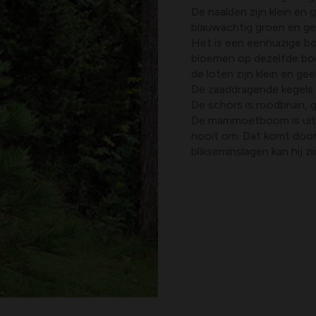
De naalden zijn klein en g
blauwachtig groen en geur
Het is een eenhuizige boo
bloemen op dezelfde boo
de loten zijn klein en gee
De zaaddragende kegels z
De schors is roodbruin, 
De mammoetboom is uiter
nooit om. Dat komt door
blikseminslagen kan hij 