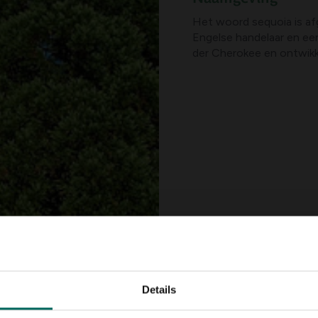
Het woord sequoia is af
Engelse handelaar en ee
der Cherokee en ontwikke
Details