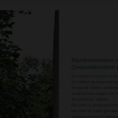
Plantkenmerken
(Sequoiadendron 
De mammoetboom is een 
De takken groeien onrege
terwijl de takken ondera
oude bomen begint de top
de onderste takken.
De stam is onderaan bree
kan met de hand gemakke
‘boksboom’heeft gekreg