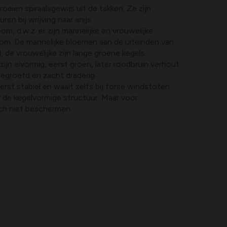
roeien spiraalsgewijs uit de takken. Ze zijn
en bij wrijving naar anijs.
m, d.w.z. er zijn mannelijke en vrouwelijke
m. De mannelijke bloemen aan de uiteinden van
l, de vrouwelijke zijn lange groene kegels.
ijn eivormig, eerst groen, later roodbruin verhout.
gegroefd en zacht draderig.
st stabiel en waait zelfs bij forse windstoten
 de kegelvormige structuur. Maar voor
zich niet beschermen.