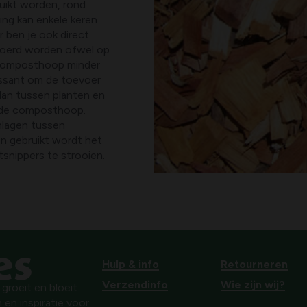
uikt worden, rond
ing kan enkele keren
r ben je ook direct
voerd worden ofwel op
composthoop minder
ressant om de toevoer
 dan tussen planten en
n de composthoop.
hlagen tussen
en gebruikt wordt het
snippers te strooien.
Hulp & info
Retourneren
Verzendinfo
Wie zijn wij?
roeit en bloeit.
 en inspiratie voor