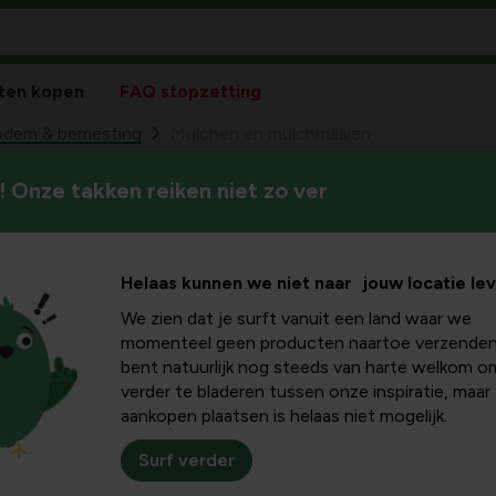
ten kopen
FAQ stopzetting
odem & bemesting
Mulchen en mulchmaaien
 Onze takken reiken niet zo ver
Mulchen is een manier om erv
chmaaien
.Mulchmaaien zorgt ervoor da
verspreid.
Helaas kunnen we niet naar jouw locatie le
We zien dat je surft vanuit een land waar we
momenteel geen producten naartoe verzenden
bent natuurlijk nog steeds van harte welkom o
verder te bladeren tussen onze inspiratie, maar
aankopen plaatsen is helaas niet mogelijk.
Surf verder
grond niet te snel