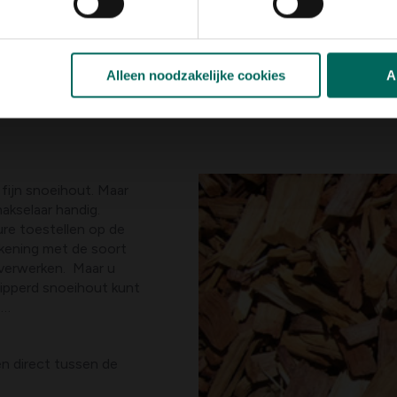
Alleen noodzakelijke cookies
A
 fijn snoeihout. Maar
hakselaar handig.
dure toestellen op de
kening met de soort
 verwerken. Maar u
nipperd snoeihout kunt
 …
n direct tussen de