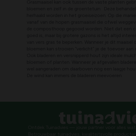
Grasmaaisel kan ook tussen de vaste planten gebr
bloemen en zelf in de groentetuin. Deze behandel
herhaald worden in het groeiseizoen. Op die manie
vanaf van de hopen grasmaaisel die ofwel wegge
de composthoop gegooid worden. Niet dat een 
goed is, maar bij grotere gazons is het altijd inte
van vers gras te beperken. Wanneer je dit maaisel
bloemen kan strooien “verlicht” je de toevoer aa
Ook bladeren en versnipperd hout zijn ideale mulc
bloemen of planten. Wanneer je afgevallen blader
wel aangeraden om daarboven nog een laagje hout
De wind kan immers de bladeren meevoeren.
Ontdek Tuinadvies — jouw partner voor alles wat g
Betrouwbaar tuinadvies, kwaliteitsvolle producten