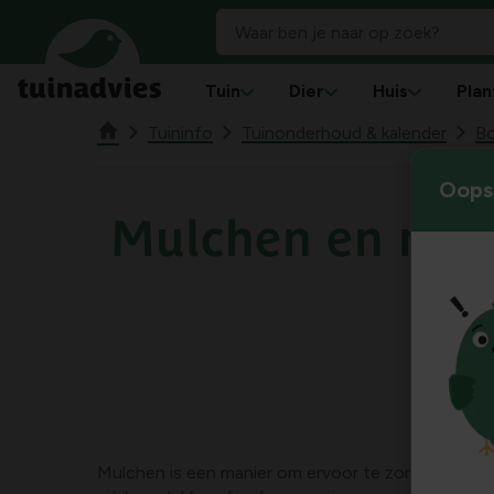
Tuin
Dier
Huis
Plan
Tuininfo
Tuinonderhoud & kalender
B
Oops!
Mulchen en mul
Mulchen is een manier om ervoor te zorgen dat de 