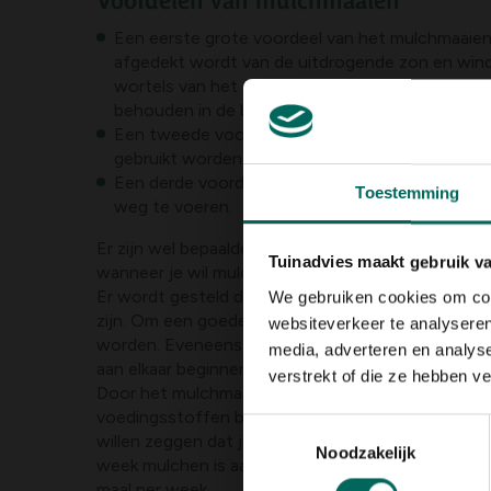
Voordelen van mulchmaaien
Een eerste grote voordeel van het mulchmaaien 
afgedekt wordt van de uitdrogende zon en win
wortels van het gazon koeler gehouden en wor
behouden in de bodem.
Een tweede voordeel is dat het versnipperde ma
gebruikt worden als natuurlijke voedingsstoffen
Een derde voordeel is dat je niet naar het groe
Toestemming
weg te voeren.
Er zijn wel bepaalde zaken waar rekening mee m
Tuinadvies maakt gebruik v
wanneer je wil mulchmaaien. Het gazon mag niet t
Er wordt gesteld dat bij mulchmaaien de maximale
We gebruiken cookies om cont
zijn. Om een goede maaibeurt te krijgen mag er s
websiteverkeer te analyseren
worden. Eveneens mag het niet geregend hebben, 
media, adverteren en analys
aan elkaar beginnen kleven en niet goed versnipp
verstrekt of die ze hebben v
Door het mulchmaaien lever je compost aan voor 
voedingsstoffen betekent ook een betere groeikra
Toestemmingsselectie
willen zeggen dat je ook vaker het gras moet maaie
Noodzakelijk
week mulchen is aangeraden, en in het groeiseizoe
maal per week.