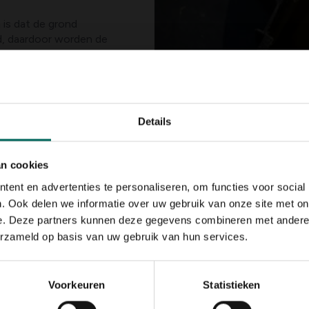
is dat de grond
d, daardoor worden de
dt het vocht beter
aisel ook direct kan
 voor het gazon.
npark moet om je gras
Details
oet gehouden worden
an cookies
e hoog gegroeid zijn.
 graslengte 8 cm kan
ent en advertenties te personaliseren, om functies voor social
lechts 3 cm afgetopt
. Ook delen we informatie over uw gebruik van onze site met on
nat gras zal eerder
e. Deze partners kunnen deze gegevens combineren met andere i
erd worden.
erzameld op basis van uw gebruik van hun services.
het gazon. Extra
cht, en dus zal dit
n. Minimaal 1 keer per
Voorkeuren
Statistieken
n wordt dit zeker 2