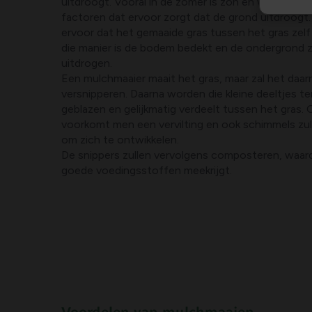
uitdroogt. Vooral in de zomer is zon en wind een v
factoren dat ervoor zorgt dat de grond uitdroogt
ervoor dat het gemaaide gras tussen het gras zelf
die manier is de bodem bedekt en de ondergrond z
uitdrogen.
Een mulchmaaier maait het gras, maar zal het daarna
versnipperen. Daarna worden die kleine deeltjes t
geblazen en gelijkmatig verdeelt tussen het gras. 
voorkomt men een vervilting en ook schimmels zull
om zich te ontwikkelen.
De snippers zullen vervolgens composteren, waar
goede voedingsstoffen meekrijgt.