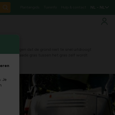
NL - NL
Plantengids
Tuininfo
Hulp & contact
oor te zorgen dat de grond niet te snel uitdroogt
t het gemaaide gras tussen het gras zelf wordt
veren
. Je
m