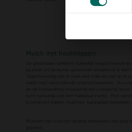
Mulch met houtsnippers
De grasmaaier verkleint makkelijk haagscheersel en
bij meer uit de kluten gewassen snoeihout is een 
Tegenwoordig zijn er heel wat stille en niet al te 
markt met verschillende snijmechanismen. Hou re
en de hoeveelheid snoeiafval dat u meestal moet
kunt natuurlijk ook een hakselaar huren. Met vers
u compost maken, mulchen, tuinpadjes bedekken,
Mulchen kan ook met andere materialen dan gras e
grasmat.