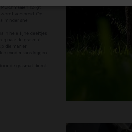
an de belangrijkste
. Mulchmaaien zorgt
 wordt verspreid. Op
al minder snel
 in hele fijne deeltjes
erug naar de grasmat
Op die manier
en minder kans krijgen
door de grasmat direct