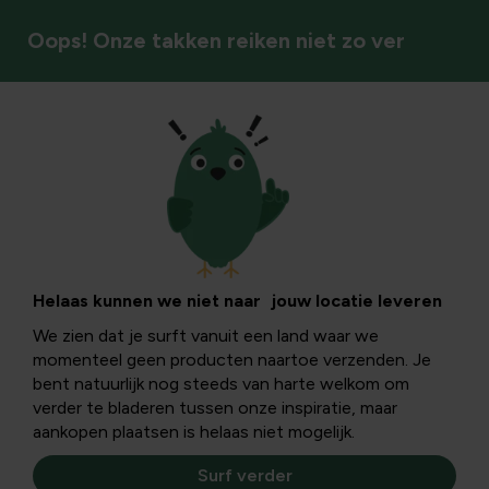
Oops! Onze takken reiken niet zo ver
Bodem & bemesting
Ecologisch mulchen
met Strovan
Helaas kunnen we niet naar jouw locatie leveren
We zien dat je surft vanuit een land waar we
geperst tarwestro
momenteel geen producten naartoe verzenden. Je
bent natuurlijk nog steeds van harte welkom om
verder te bladeren tussen onze inspiratie, maar
Gepest tarwestro van Strovan vormt een ecologische,
aankopen plaatsen is helaas niet mogelijk.
duurzame en effectieve laag mulch met enkel voordelen.
Lees ze hier.
Surf verder