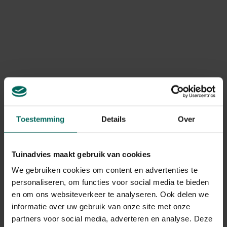
Geperste tarwestro van Strovan bespaart
opkuiswerk in je tuin
Strooi een isolerende laag over onkruidvrije, lichtjes
geschoffelde grond. De mulch vermijdt dat er opnieuw
ongewenst groen groeit en zorgt ervoor dat de grond
na een tijdje een korrelige structuur krijgt, een kenmerk
van een goede bodemstructuur. De zuurgraad (pH) van
je bodem is met Strovan tussen 6,2 en 6,4. De ideale
zuurgraad voor tuingrond.
Toestemming
Details
Over
Tuinadvies maakt gebruik van cookies
We gebruiken cookies om content en advertenties te
personaliseren, om functies voor social media te bieden
Gemakkelijk gestrooid met zichtbaar
en om ons websiteverkeer te analyseren. Ook delen we
resultaat
informatie over uw gebruik van onze site met onze
De dunne laag pellets verspreidt een aangename, subtiele
partners voor social media, adverteren en analyse. Deze