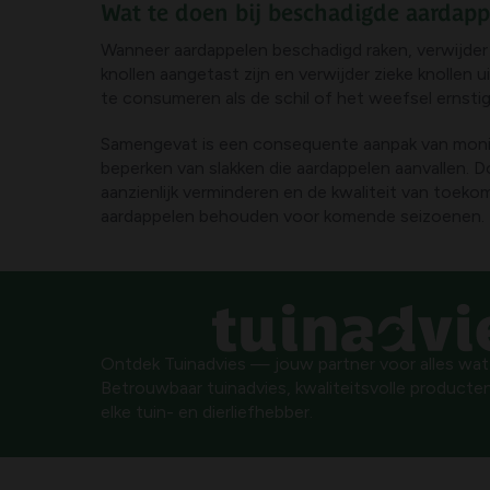
Wat te doen bij beschadigde aardap
Wanneer aardappelen beschadigd raken, verwijder 
knollen aangetast zijn en verwijder zieke knollen 
te consumeren als de schil of het weefsel ernstig
Samengevat is een consequente aanpak van monit
beperken van slakken die aardappelen aanvallen. D
aanzienlijk verminderen en de kwaliteit van toek
aardappelen behouden voor komende seizoenen.
Ontdek Tuinadvies — jouw partner voor alles wat g
Betrouwbaar tuinadvies, kwaliteitsvolle producten
elke tuin- en dierliefhebber.