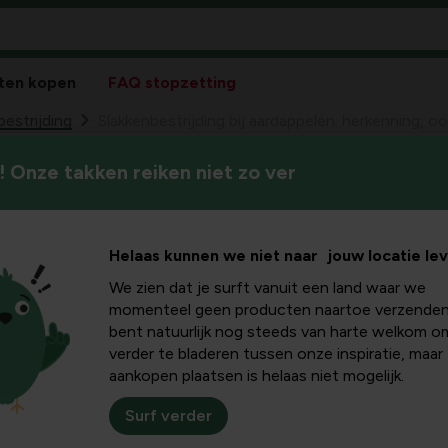
ten kopen
FAQ stopzetting
estrijding
Slakkenbestrijding bij aardappelen: herkenning, o
 Onze takken reiken niet zo ver
Schadelijke slakken kunnen jo
ding bij
leer je welke signalen wijzen 
van een toenemende populati
rkenning,
Helaas kunnen we niet naar jouw locatie le
kunt toepassen om eten sla
gezond te houden.
We zien dat je surft vanuit een land waar we
 tips
momenteel geen producten naartoe verzenden
bent natuurlijk nog steeds van harte welkom o
verder te bladeren tussen onze inspiratie, maar
aankopen plaatsen is helaas niet mogelijk.
 richten ze schade aan aardappelen aan?
Surf verder
n zich vooral 's avonds en bij vochtige omstandigheden. Bij aar