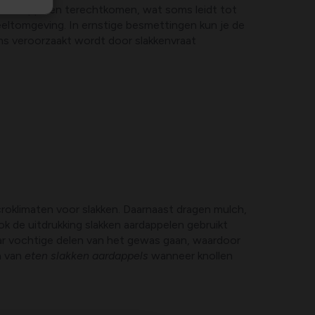
 aardappelen terechtkomen, wat soms leidt tot
teeltomgeving. In ernstige besmettingen kun je de
ms veroorzaakt wordt door slakkenvraat
oklimaten voor slakken. Daarnaast dragen mulch,
ok de uitdrukking slakken aardappelen gebruikt
aar vochtige delen van het gewas gaan, waardoor
n van
eten slakken aardappels
wanneer knollen