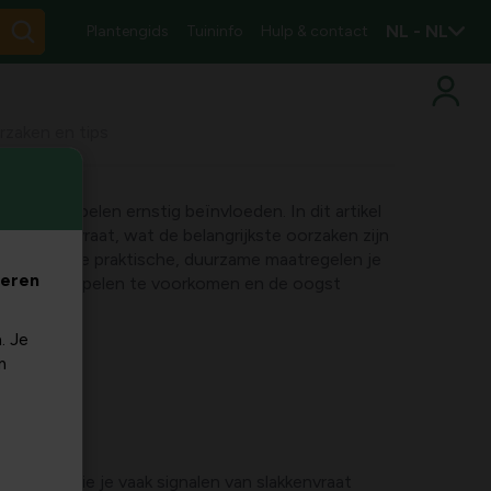
NL - NL
Plantengids
Tuininfo
Hulp & contact
orzaken en tips
uw aardappelen ernstig beïnvloeden. In dit artikel
op slakkenvraat, wat de belangrijkste oorzaken zijn
e en welke praktische, duurzame maatregelen je
veren
kken aardappelen te voorkomen en de oogst
. Je
m
dappelen zie je vaak signalen van slakkenvraat