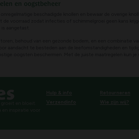
pelen en oogstbeheer
onregelmatige beschadigde knollen en bewaar de overige knolle
uit de voorraad zodat infecties of schimmelgroei geen kans krijg
 is aangetast.
oren, behoud van een gezonde bodem, en een combinatie van 
oor aandacht te besteden aan de leefomstandigheden en tijdig i
omstige oogsten beschermen. Met de juiste maatregelen kun je s
Hulp & info
Retourneren
Verzendinfo
Wie zijn wij?
roeit en bloeit.
 en inspiratie voor