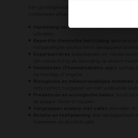
Een geïntegreerde aanpak (IPM) werkt het beste bij
combineren afhankelijk van de situatie.
Handmatig verwijderen
: verzamel ’s avonds of
uitbraken.
Beperkte chemische bestrijding
: gebruik ijz
metaaldehyde-producten in aardappelen bedoeld
Koperbarrières
: koperbanden of -randen kunn
zijn vooral nuttig als aanvulling op andere maatr
Nematoden (Phasmarhabditis spp.)
: nuttige
na neerslag of irrigatie.
Biologische en milieuvriendelijke middelen
: 
mits correct toegepast en met voldoende wate
Predatoren en ecologische balans
: houd spo
de plaag in toom te houden.
Vangtappen enwerp met vallen
: biervallen e
Rotatie en teeltplanning
: plan aardappelteelt
toenemen op dezelfde plek.