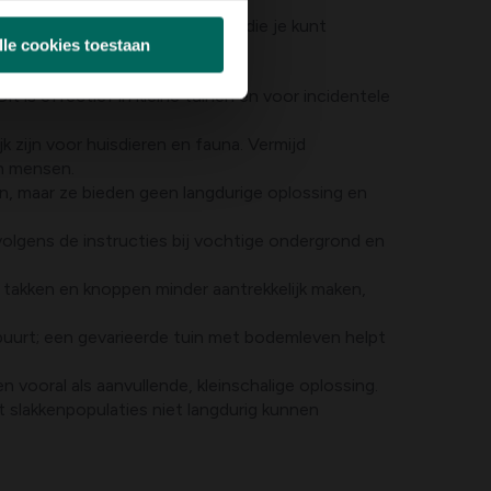
r vind je verschillende opties die je kunt
lle cookies toestaan
it is effectief in kleine tuinen en voor incidentele
jk zijn voor huisdieren en fauna. Vermijd
en mensen.
n, maar ze bieden geen langdurige oplossing en
e volgens de instructies bij vochtige ondergrond en
 takken en knoppen minder aantrekkelijk maken,
 buurt; een gevarieerde tuin met bodemleven helpt
n vooral als aanvullende, kleinschalige oplossing.
at slakkenpopulaties niet langdurig kunnen