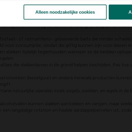
 de bestrijding van slakken die aardappelen aanvreten. Hieronde
Alleen noodzakelijke cookies
A
 na regen en vernietig de slakken of breng ze weg uit de teelt. D
erfosfaat- of natriumferro- gebaseerde baits die minder schadeli
 voor consumptie, omdat die giftig kunnen zijn voor dieren 
en slakken tijdelijk tegenhouden wanneer ze de bedden oplope
egelen.
 aaltjes die slakkenlarven in de grond helpen bestrijden. Pas to
diatomeeëen (kieselguur) en andere minerale producten kunnen
rgift.
ntane natuurlijke vijanden zoals vogels, padden, en egels in de
n alcoholvallen kunnen slakken aantrekken en vangen, maar werke
 in een langdidige rotation en haalde aardappelpercelen uit, zod