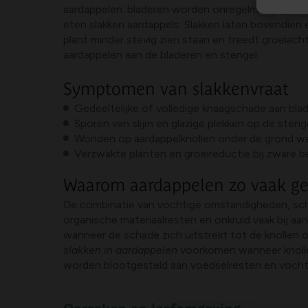
aardappelen: bladeren worden onregelmatig gekna
eten slakken aardappels. Slakken laten bovendien 
plant minder stevig zien staan en treedt groeiac
aardappelen aan de bladeren en stengel.
Symptomen van slakkenvraat
Gedeeltelijke of volledige knaagschade aan bla
Sporen van slijm en glazige plekken op de steng
Wonden op aardappelknollen onder de grond wa
Verzwakte planten en groeireductie bij zware b
Waarom aardappelen zo vaak ge
De combinatie van vochtige omstandigheden, scha
organische materiaalresten en onkruid vaak bij aa
wanneer de schade zich uitstrekt tot de knollen 
slakken in aardappelen
voorkomen wanneer knollen
worden blootgesteld aan voedselresten en voch