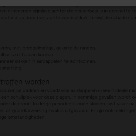
agd en de knollen kunnen beschadigd raken wanneer slakken in
een glimmende slijmlaag achter die herkenbaar is in een natte 
hterstand op door constante voedseldruk, terwijl de schade so
deren, met onregelmatige, gekartelde randen.
elbasis of tussen knollen.
nneer slakken in aardappelen terechtkomen.
esmetting.
troffen worden
duwrijke bedden en voedzame aardappelen creëert ideale micr
n een schuilplek voor deze plagen. In sommige gevallen wordt o
onder de grond. In droge perioden kunnen slakken juist vaker n
 of grondbewerking zwak is uitgevoerd. Er zijn ook meldinge
tige omstandigheden.