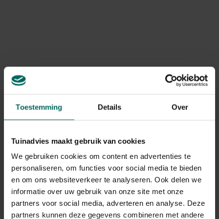
Populaire cultivars en kwetsbaarheden
Sedum Herbstfreude (Autumn Joy) en Sedum Matrona
zijn geliefd om hun bloei en droogtetolerantie. Deze
cultivars kunnen echter schimmelproblemen ontwikkelen
zoals Herbstfreude schimmel en Matrona schimmel
tijdens natte periodes. Symptomen zijn witte
poederachtige verschijnselen op bladeren, bruine vlekken
en bladval. Goede luchtcirculatie, drainage en matige
Toestemming
Details
Over
watergift verkleinen de kans op schimmels.
Tuinadvies maakt gebruik van cookies
Behandeling en preventie
We gebruiken cookies om content en advertenties te
Bij lichte besmettingen kun je aangetaste bladeren
personaliseren, om functies voor social media te bieden
verwijderen en de plant beter laten uitdrogen tussen
en om ons websiteverkeer te analyseren. Ook delen we
gietbeurten. Gebruik scherpe, schone gereedschappen
informatie over uw gebruik van onze site met onze
en desinfecteer ze tussen klussen door. Verminder
partners voor social media, adverteren en analyse. Deze
gietfrequentie en geef water bij voorkeur in de ochtend
partners kunnen deze gegevens combineren met andere
zodat de bladeren kunnen drogen. Gebruik een goed