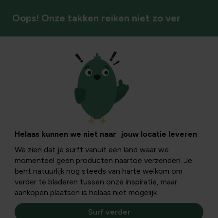
Oops! Onze takken reiken niet zo ver
Natuurlijke bestrijding
Sedum ziektes:
vlekken, bruine
Helaas kunnen we niet naar jouw locatie leveren
We zien dat je surft vanuit een land waar we
bladeren en
momenteel geen producten naartoe verzenden. Je
bent natuurlijk nog steeds van harte welkom om
schimmels
verder te bladeren tussen onze inspiratie, maar
aankopen plaatsen is helaas niet mogelijk.
herkennen en
Surf verder