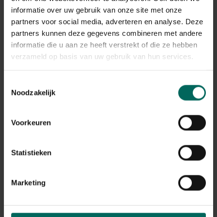
informatie over uw gebruik van onze site met onze
Symptomen
partners voor social media, adverteren en analyse. Deze
Bruine of zwarte verwelking van scheuten en knoppen.
partners kunnen deze gegevens combineren met andere
Afsterving van bloemknoppen of bloemranden
informatie die u aan ze heeft verstrekt of die ze hebben
gevolgd door bladverlies.
verzameld op basis van uw gebruik van hun services.
Resinatie op schors bij oudere takken.
Oorzaken en risicofactoren
Toestemmingsselectie
Noodzakelijk
Cytospora- en andere cankerachtige fungi die
leeftijds- en groeipunten in de schors aantasten.
Droogte, stress en geringe voedingsstoffen verhogen
Voorkeuren
kwetsbaarheid.
Snoeiwonden en verwondingen bieden toegang tot
ziekteverwekkers.
Statistieken
Behandeling en beheer
Marketing
Snoei geïnfecteerd hout zo snel mogelijk weg en
verbrand of vernietig het materiaal.
Desinfecteer snoeigereedschap en voorkom