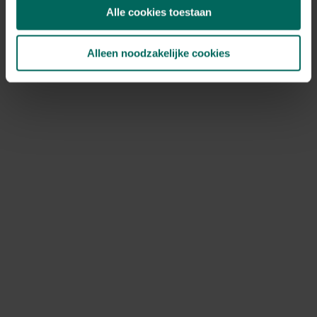
kruisbesmetting tussen bomen.
Alle cookies toestaan
Verbeter de boomcultuur: geef voldoende water,
voeding en verklein stress door snoei in de juiste
periode (dormant seizoen).
Alleen noodzakelijke cookies
Overweeg lokale fungiciden als preventie of bij
aanhoudende uitbraken, en beperk wonden en
verhoogde luchtcirculatie.
Prunus cerasifera 'nigra ziekte: aandacht
voor een populaire cultivar
De cultivar prunus cerasifera 'nigra, bekend om zijn
donkerrode blad en sierwaarde, kan net als andere
prunus-bomen gevoelig zijn voor de veelvoorkomende
ziekten zoals monilia prunus en tak- en bloesemsterfte
prunus. Bij deze cultivar geldt extra aandacht voor droge
perioden en vochtige voorjaarsomstandigheden die
infecties bevorderen.
Aandachtspunten per cultivar