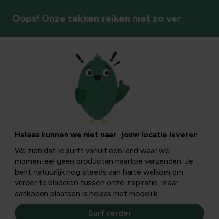
Oops! Onze takken reiken niet zo ver
Natuurlijke bestrijding
Monilia prunus en
tak- en
Helaas kunnen we niet naar jouw locatie leveren
We zien dat je surft vanuit een land waar we
bloesemsterfte bij
momenteel geen producten naartoe verzenden. Je
bent natuurlijk nog steeds van harte welkom om
prunus: oorzaken,
verder te bladeren tussen onze inspiratie, maar
aankopen plaatsen is helaas niet mogelijk.
kenmerken en
Surf verder