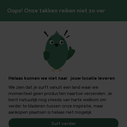
Oops! Onze takken reiken niet zo ver
Oogsten & bewaren
Anti kiem en
bewaartips voor
Helaas kunnen we niet naar jouw locatie leveren
We zien dat je surft vanuit een land waar we
aardappelen: hoe
momenteel geen producten naartoe verzenden. Je
bent natuurlijk nog steeds van harte welkom om
poeders en sprays
verder te bladeren tussen onze inspiratie, maar
aankopen plaatsen is helaas niet mogelijk.
helpen en wat
Surf verder