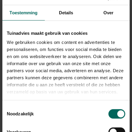
detergent. Na de behandeling de plant flink afsproeien.
Toestemming
Details
Over
Laurier is een sterke plant die zelden aangetast wordt
door ziekten of insecten.
Tuinadvies maakt gebruik van cookies
In mei mag men hem gerust buiten zetten, laat hem
We gebruiken cookies om content en advertenties te
echter langzaam wennen aan het zonlicht indien hij uit
personaliseren, om functies voor social media te bieden
een donkere overwinteringplaats komt (tegen
en om ons websiteverkeer te analyseren. Ook delen we
verbranding).
informatie over uw gebruik van onze site met onze
Als het warm is dagelijks water geven, niet teveel = even
partners voor social media, adverteren en analyse. Deze
slecht als te weinig !
partners kunnen deze gegevens combineren met andere
informatie die u aan ze heeft verstrekt of die ze hebben
Grond: goed organisch bemeste potgrond die een pH
verzameld op basis van uw gebruik van hun services.
heeft van 6,5 - 7 en wat klei bevat. Zorg voor goede
drainage in de pot.
Toestemmingsselectie
Bemesting : traag werkende organische meststoffen die
Noodzakelijk
weinig zouten bevatten en die het best in het voorjaar
toegediend worden. Ook traag werkende osmocote-
Voorkeuren