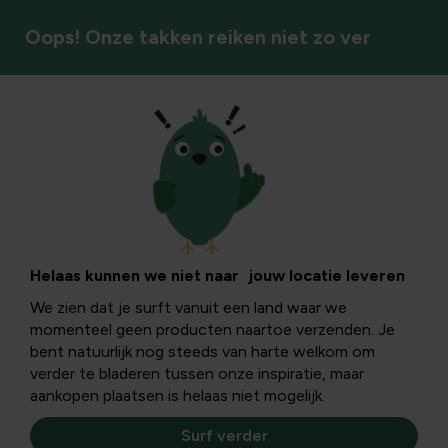
Oops! Onze takken reiken niet zo ver
Groenten
Laurier: plantinfo,
gebruik en
Helaas kunnen we niet naar jouw locatie leveren
We zien dat je surft vanuit een land waar we
geneeskracht
momenteel geen producten naartoe verzenden. Je
bent natuurlijk nog steeds van harte welkom om
verder te bladeren tussen onze inspiratie, maar
De Grieken brachten laurier van het Perzische rijk naar het
aankopen plaatsen is helaas niet mogelijk.
Griekse vaste land mee. De laurier was voor hen het
symbool van wijsheid en glorie.
Surf verder