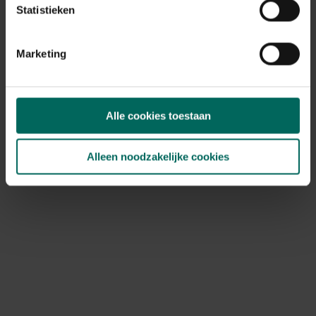
Statistieken
Marketing
Hedera (klimplant – bodembedekker)
Klimopbessen bevatten niet veel antioxidanten, maar
Alle cookies toestaan
blijven tot diep in de winter aan de plant. Daardoor
vormen ze een belangrijke voedingsbron voor
merelachtigen zoals koperwiek, kramsvogel, lijster en
Alleen noodzakelijke cookies
merel. Bovendien zorgt deze wintergroene en
laatbloeiende klimplant voor
de laatste nectar van het
seizoen
voor vlinders, hommels en bijen.
Hulst (haagplant – solitair)
Groenlingen en pestvogels zijn dol op de bessen van
hulst. Deze bessen zijn niet alleen gezond, maar
blijven
ook lang aan de struik hangen. Ze zorgen voor
een
decoratief winterbeeld in de tuin
, terwijl