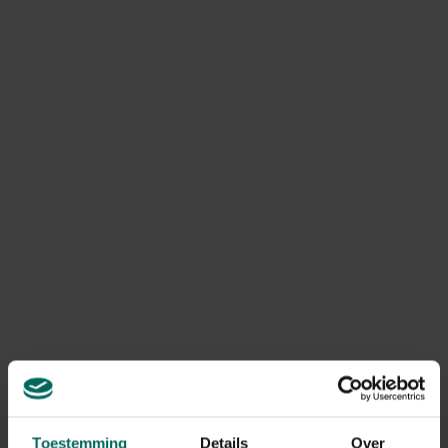
Cotoneaster (haagplant – bodembedekker -
klimplant)
De rood-oranje bessen van de cotoneaster
(dwergmispel) zijn
een geliefde snack voor merels en
verschillende vinkensoorten
. Hoewel ze een kleine
hoeveelheid antioxidanten bevatten, bieden ze wel een
langdurige en welkome voedselbron. De veelzijdige
dwergmispel kun je gebruiken als bodembedekker,
haagplant of zelfs als klimmer. Praktisch én mooi in de
tuin!
Crataegus (haagplant – boom)
Toestemming
Details
Over