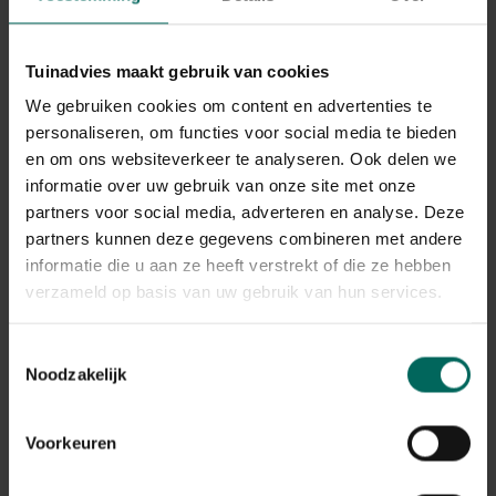
De meidoorn is een van mijn absolute favorieten als
haagplant en een aanwinst voor elke tuin. Deze
inheemse, stekelige struik draagt in de herfst
bessen die
Tuinadvies maakt gebruik van cookies
boordevol antioxidanten zitten
. Merels, lijsters en
zelfs af en toe een passerende pestvogel smullen ervan.
We gebruiken cookies om content en advertenties te
In mei steelt de eenstijlige meidoorn de show met
personaliseren, om functies voor social media te bieden
prachtige witte bloemwolken die tal van bestuivers
en om ons websiteverkeer te analyseren. Ook delen we
aantrekken. Als bladverliezende struik is hij ideaal als
informatie over uw gebruik van onze site met onze
hoofdsoort in een gemengde, landschappelijke haag.
partners voor social media, adverteren en analyse. Deze
Een echte aanrader!
partners kunnen deze gegevens combineren met andere
informatie die u aan ze heeft verstrekt of die ze hebben
verzameld op basis van uw gebruik van hun services.
Toestemmingsselectie
Noodzakelijk
Voorkeuren