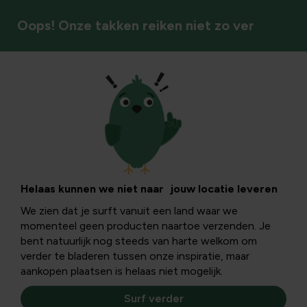
Oops! Onze takken reiken niet zo ver
Fruit & bessen
Vogelvriendelijke
planten boordevol
Helaas kunnen we niet naar jouw locatie leveren
We zien dat je surft vanuit een land waar we
antioxidanten
momenteel geen producten naartoe verzenden. Je
bent natuurlijk nog steeds van harte welkom om
verder te bladeren tussen onze inspiratie, maar
Onze tuinvogels hebben nood aan antioxidanten,
aankopen plaatsen is helaas niet mogelijk.
hieronder enkele planten, die rijk zijn aan deze stoffen en
vooral veel verschillende tuinvogels aantrekken.
Surf verder