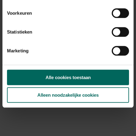
en buik
Achteruitgang in ademhaling bij zware gevallen
Voorkeuren
Diagnostiek omvat lichamelijk onderzoek, evaluatie van
voer en gewicht, en vaak bloedtesten om leverwaarden
Statistieken
te controleren. In sommige gevallen kan beeldvorming
zoals echografie helpen bij het beoordelen van levervet
en de omvang van de lever.
Marketing
Behandeling en management
Alle cookies toestaan
Leefstijl en voeding spelen een centrale rol.
Leververvetting is vaak chronisch en niet altijd volledig
te genezen, maar jij kunt wel de progressie vertragen en
Alleen noodzakelijke cookies
de kip gezonder houden door gerichte maatregelen.
Belangrijke stappen zijn:
Verminder de energiedichtheid van het voer zonder de
eiwitvoorziening te laten dalen
Verhoog vezelrijke opties zoals hooi of stro en zorg