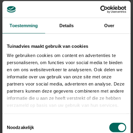
gezondheidsproblemen bij kippen
Overgewicht gaat vaak gepaard met minder
uithoudingsvermogen, minder activiteit en een
verhoogde kans op aandoeningen zoals artritis,
Toestemming
Details
Over
problemen met de ademhaling en hartfalen. Obesitas
ontstaat meestal door een voortdurende
energietoevoer via voer in combinatie met beperkte
Tuinadvies maakt gebruik van cookies
beweging, maar kan ook worden beïnvloed door stress
of ziekte die de activiteit verlaagt.
We gebruiken cookies om content en advertenties te
personaliseren, om functies voor social media te bieden
en om ons websiteverkeer te analyseren. Ook delen we
Herkennen van signalen en diagnostiek
informatie over uw gebruik van onze site met onze
partners voor social media, adverteren en analyse. Deze
Jij kunt leververvetting bij kippen herkennen aan een
toenemende buikomvang, een minder energieke houding
partners kunnen deze gegevens combineren met andere
en veranderingen in eetgedrag. Belangrijke signalen zijn:
informatie die u aan ze heeft verstrekt of die ze hebben
verzameld op basis van uw gebruik van hun services.
Snelle gewichtstoename of ophoping van buikvet
Verminderde eetlust of verandering in eetpatroon
Toestemmingsselectie
Afgenomen legactiviteit en productie
Noodzakelijk
Verandering in veren en lichaamsconditie rond borst