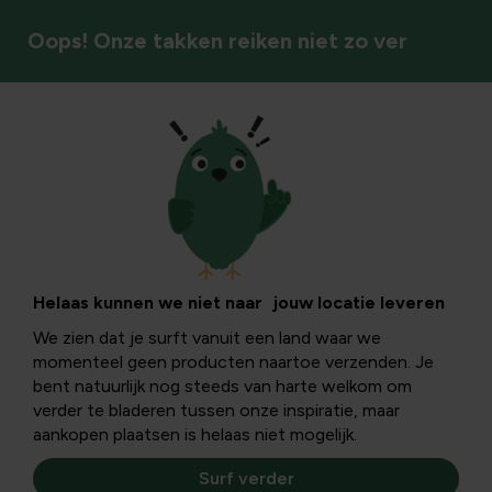
Oops! Onze takken reiken niet zo ver
Vogels
Kippenvet:
oorzaken,
Helaas kunnen we niet naar jouw locatie leveren
We zien dat je surft vanuit een land waar we
symptomen en
momenteel geen producten naartoe verzenden. Je
bent natuurlijk nog steeds van harte welkom om
preventie van
verder te bladeren tussen onze inspiratie, maar
aankopen plaatsen is helaas niet mogelijk.
leververvetting bij
Surf verder