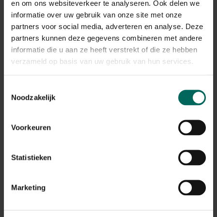
en om ons websiteverkeer te analyseren. Ook delen we
goed uitgebalanceerd dieet krijgen, met extra aandacht
voor calorierijk voedsel om hun innerlijke warmtebron
informatie over uw gebruik van onze site met onze
draaiende te houden. Warmer water en extra voeding
partners voor social media, adverteren en analyse. Deze
kunnen een waardevolle bijdrage leveren aan hun welzijn
partners kunnen deze gegevens combineren met andere
tijdens de koude maanden.
informatie die u aan ze heeft verstrekt of die ze hebben
verzameld op basis van uw gebruik van hun services.
Toestemmingsselectie
Noodzakelijk
Voorkeuren
Statistieken
Marketing