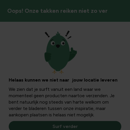
Oops! Onze takken reiken niet zo ver
Vogels
Hoe overleven
dieren de winter?
Helaas kunnen we niet naar jouw locatie leveren
We zien dat je surft vanuit een land waar we
momenteel geen producten naartoe verzenden. Je
Het is toch ongelooflijk hoe
dieren
tijdens de winter
in
bent natuurlijk nog steeds van harte welkom om
barre omstandigheden kunnen overleven
! Wij trekken
verder te bladeren tussen onze inspiratie, maar
gewoon een warme jas aan, een dikke sjaal, een muts en
aankopen plaatsen is helaas niet mogelijk.
een paar handschoenen maar dieren moeten de koude
dag en nacht trotseren en weten te overleven.
Surf verder