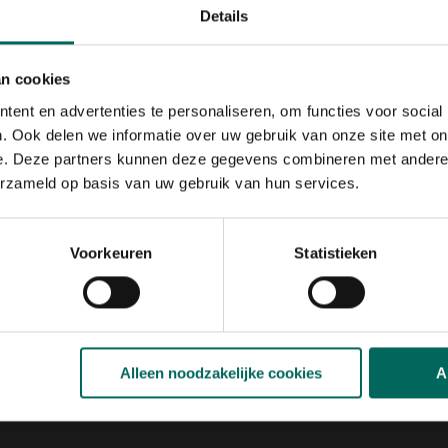
uw op met stevige
Details
en. Eens af is het
g is. Een grote
ts van de woning. Want
an cookies
end en een veilige
ent en advertenties te personaliseren, om functies voor social
. Ook delen we informatie over uw gebruik van onze site met on
e. Deze partners kunnen deze gegevens combineren met andere i
aten kauwennesten elk
erzameld op basis van uw gebruik van hun services.
jn sterk verdroogd door
de brand niet tijdig
 onder het dikke nest
rspreiden via de
Voorkeuren
Statistieken
kans is op CO-
begin van de winter, de
nde schoorsteenveger
Bij het afsluiten wordt
waarlangs de rook nog
Alleen noodzakelijke cookies
A
Gebruik van gaasdraad
ken de draad los met