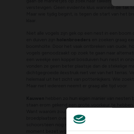
gaan de mannetjes op zoek naar takken om het ne
verstevigen. Geen evidente klus wanneer de tak te
Maar wie tijdig begint, is tegen de start van het 
klaar.
Niet alle vogels zijn gek op een nest in een boom o
en duiven zijn
holenbroeders
en zoeken graag een
boomholte. Door het vaak ontbreken van oude, ho
vogels genoodzaakt op zoek te gaan naar alternat
een weekje een koppel bosduiven hun nest in onze
vonden ze geen beter plaatsje dan de stekelige m
dichtgegroeide ilexstruik niet ver van het terras. V
helemaal uit het zicht van pottenkijkers. Wie zoekt,
Maar niet iedereen neemt er graag alle tijd voor.
Kauwen
hebben zo hun eigen manier van nesten 
staan erom gekend een grote voorkeur te hebben
Want waarom zou je tijd steken in lang zoeken, al
broedplaatsen overal in grote aantallen te vinden z
schoorsteen nog niet afgesloten, dan is de kans gr
moment bezet wordt. Kauwen zijn fervente nest