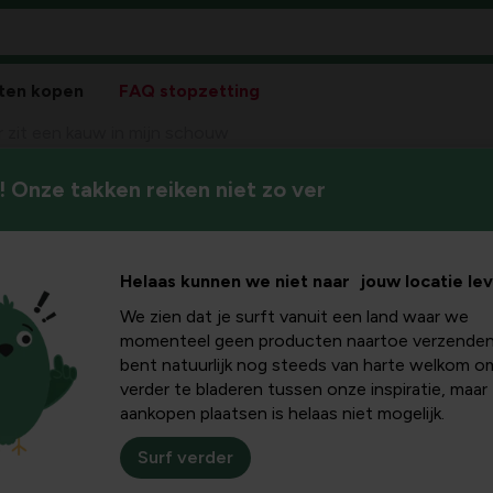
ten kopen
FAQ stopzetting
r zit een kauw in mijn schouw
 Onze takken reiken niet zo ver
Kauwen hebben zo hun eigen
 in mijn
erom gekend een grote voork
weg?
w
Helaas kunnen we niet naar jouw locatie le
We zien dat je surft vanuit een land waar we
momenteel geen producten naartoe verzenden
bent natuurlijk nog steeds van harte welkom o
verder te bladeren tussen onze inspiratie, maar
werk met het zoeken en
aankopen plaatsen is helaas niet mogelijk.
s starten van nul
een nest van een vorig
Surf verder
ie hebben gevonden,