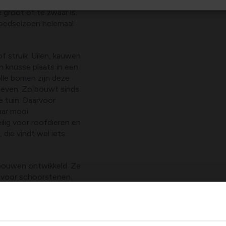
st te maken of te
 groot of te zwaar is.
broedseizoen helemaal
f struik. Uilen, kauwen
 knusse plaats in een
lle bomen zijn deze
ieven. Zo bouwt sinds
 tuin. Daarvoor
aar mooi
eilig voor roofdieren en
 die vindt wel iets.
bouwen ontwikkeld. Ze
 voor schoorstenen.
s deze stenen
ijn? Is jouw
oot dat hij op dit
bouwers. Op enkele