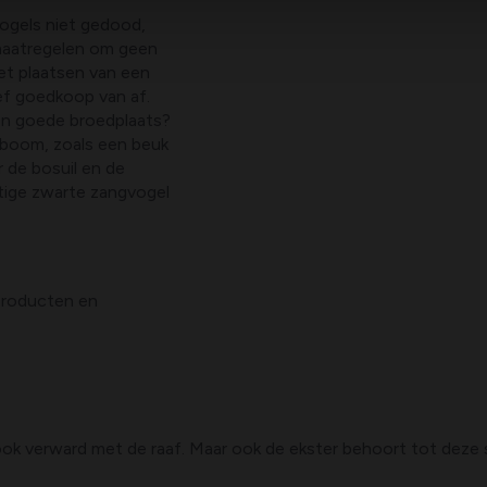
ogels niet gedood,
maatregelen om geen
et plaatsen van een
ief goedkoop van af.
een goede broedplaats?
boom, zoals een beuk
 de bosuil en de
htige zwarte zangvogel
sproducten en
 verward met de raaf. Maar ook de ekster behoort tot deze ster