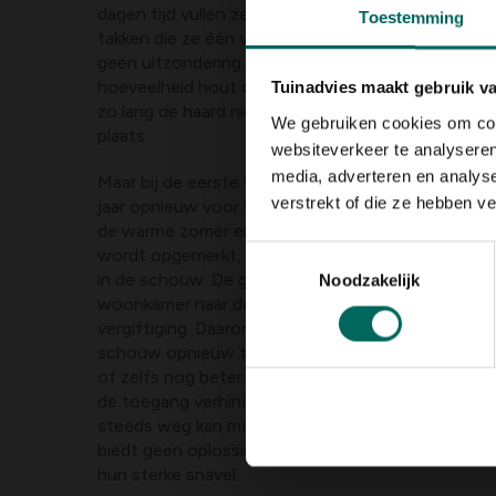
dagen tijd vullen ze de te grote of te diepe scho
Toestemming
takken die ze één voor één in de opening laten vall
geen uitzondering dat het nest enkele meters hoo
hoeveelheid hout op een wel heel gevaarlijke plaa
Tuinadvies maakt gebruik v
zo lang de haard niet brandt, is het nest niet stor
We gebruiken cookies om cont
plaats.
websiteverkeer te analyseren
media, adverteren en analys
Maar bij de eerste winterse kou zorgen achtergel
verstrekt of die ze hebben v
jaar opnieuw voor
schouwbranden
. De takken zi
de warme zomer en vatten makkelijk vuur. Wanneer 
Toestemmingsselectie
wordt opgemerkt, stapelen giftige gassen zich op
in de schouw. De gassen zullen zich uiteindelijk ve
Noodzakelijk
woonkamer naar de rest van het huis waardoor er 
vergiftiging. Daarom is het belangrijk om voor het 
schouw opnieuw te laten nakijken door een erke
of zelfs nog beter: om ze definitief af te sluiten. 
de toegang verhinderd door een metalen rooster 
steeds weg kan maar de vogels er niet in kunnen. 
biedt geen oplossing op lange termijn: kauwen ma
hun sterke snavel.