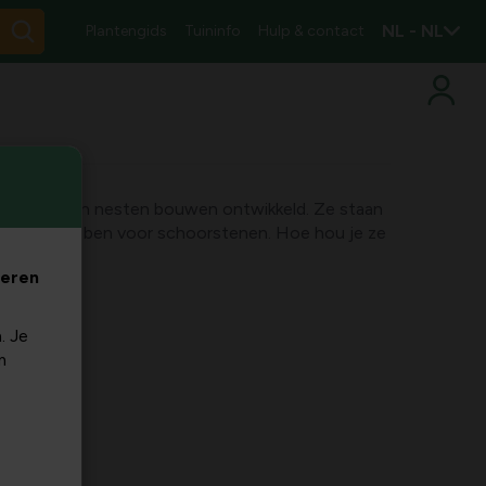
NL - NL
Plantengids
Tuininfo
Hulp & contact
 manier van nesten bouwen ontwikkeld. Ze staan
eur te hebben voor schoorstenen. Hoe hou je ze
veren
. Je
m