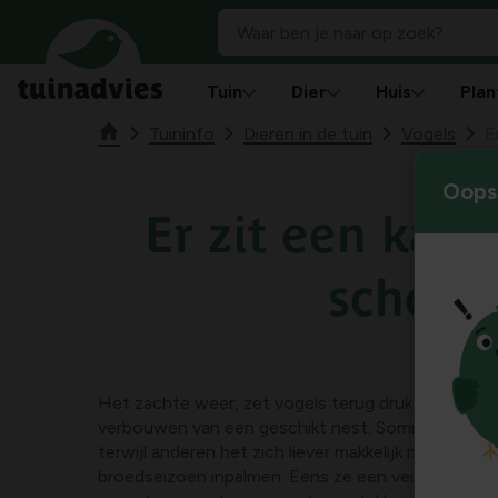
Tuin
Dier
Huis
Plan
Tuininfo
Dieren in de tuin
Vogels
E
Oops!
Er zit een kauw
schou
Het zachte weer, zet vogels terug druk aan het 
verbouwen van een geschikt nest. Sommige koppel
terwijl anderen het zich liever makkelijk maken en 
broedseizoen inpalmen. Eens ze een veilige locat