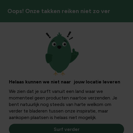
Oops! Onze takken reiken niet zo ver
Vogels
Bescherm jouw
pluimvee tegen
Helaas kunnen we niet naar jouw locatie leveren
We zien dat je surft vanuit een land waar we
vogelgriep
momenteel geen producten naartoe verzenden. Je
bent natuurlijk nog steeds van harte welkom om
verder te bladeren tussen onze inspiratie, maar
De vogelgriep, of Aviaire influenze, is een zeer
aankopen plaatsen is helaas niet mogelijk.
besmettelijke ziekte voor pluimvee zoals kippen, duiven en
eenden. Wat moet je doen om je dieren te beschermen?
Surf verder