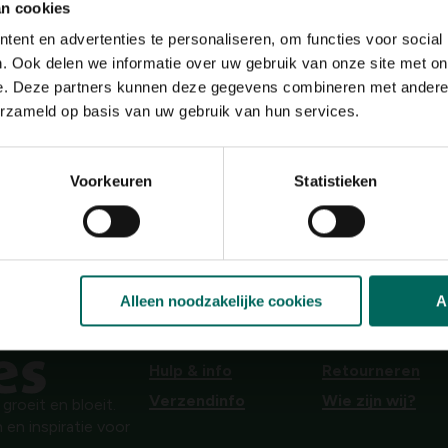
an cookies
Terug naar boven
ent en advertenties te personaliseren, om functies voor social
. Ook delen we informatie over uw gebruik van onze site met on
e. Deze partners kunnen deze gegevens combineren met andere i
rs
erzameld op basis van uw gebruik van hun services.
ecoratieve solitair zoekt, coniferen bieden eindeloze mogelijk
variëren in vorm en kleur, van naaldvormig tot schubachtig, creëe
Voorkeuren
Statistieken
Tuinadvies
feren van de beste kwekers. We bieden heldere plantinstructie
eniet van een snelle levering, zodat je direct aan de slag kun
Alleen noodzakelijke cookies
A
Hulp & info
Retourneren
Verzendinfo
Wie zijn wij?
roeit en bloeit.
 en inspiratie voor