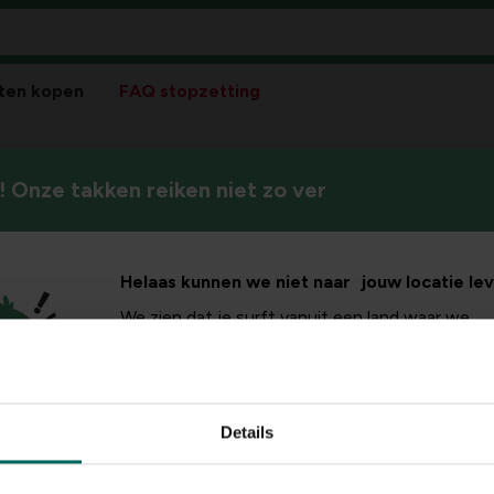
ten kopen
FAQ stopzetting
 Onze takken reiken niet zo ver
Coniferen zijn de perfecte k
en
jaar. Ontdek onze variëteite
accentplanten.
Helaas kunnen we niet naar jouw locatie le
We zien dat je surft vanuit een land waar we
momenteel geen producten naartoe verzenden
Sortee
bent natuurlijk nog steeds van harte welkom o
verder te bladeren tussen onze inspiratie, maar
aankopen plaatsen is helaas niet mogelijk.
Details
Surf verder
0 van 0 resultaten get