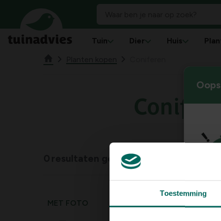
Tuin
Dier
Huis
Plan
Planten kopen
Coniferen
Oops!
Conifer
0
resultaten gevonden
Toestemming
MET FOTO