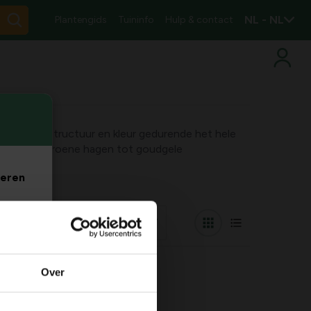
NL - NL
Plantengids
Tuininfo
Hulp & contact
euze voor structuur en kleur gedurende het hele
n, van diepgroene hagen tot goudgele
veren
. Je
r op
m
Over
oond