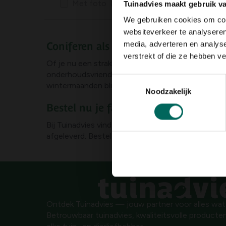
Met foto
(0)
Tuinadvies maakt gebruik v
We gebruiken cookies om cont
websiteverkeer te analyseren
media, adverteren en analys
Coniferen als jaarrond structuurgeve
verstrekt of die ze hebben v
Of je nu een strakke haag wilt aanleggen of een d
onderhoudsvriendelijk en zeer winterhard. Door te 
Toestemmingsselectie
wintermaanden blijft boeien.
Noodzakelijk
Bestel nu je favoriete coniferen bij 
Bij Tuinadvies vind je een breed assortiment coni
afgeleverd. Bestel eenvoudig via onze webshop en g
Ontdek Tuinadvies — jouw partner voor alles wat g
Betrouwbaar tuinadvies, kwaliteitsvolle producten