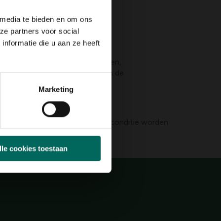
 media te bieden en om ons
ze partners voor social
nformatie die u aan ze heeft
heden. Ze zijn meestal wintergroen,
r je diepte in je tuin die ook in de
Marketing
s en zorgen dat je planten in topconditie worden
t met de structuur van je tuin.
lle cookies toestaan