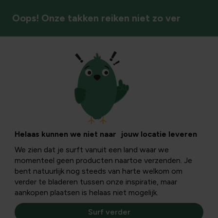
Oops! Onze takken reiken niet zo ver
Insecten & bestuivers
Deze planten
houden muggen
Helaas kunnen we niet naar jouw locatie leveren
We zien dat je surft vanuit een land waar we
buiten
momenteel geen producten naartoe verzenden. Je
bent natuurlijk nog steeds van harte welkom om
verder te bladeren tussen onze inspiratie, maar
Gelukkig hoef je niet altijd op je hoede te zijn en kan je
aankopen plaatsen is helaas niet mogelijk.
muggen op afstand houden met planten. Haal ze dus
maar snel in huis en geniet terug van de rust.
Surf verder