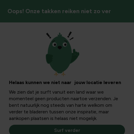
Oops! Onze takken reiken niet zo ver
Insecten & bestuivers
Langpootmug -
algemeen +
Helaas kunnen we niet naar jouw locatie leveren
We zien dat je surft vanuit een land waar we
bestrijding
momenteel geen producten naartoe verzenden. Je
bent natuurlijk nog steeds van harte welkom om
verder te bladeren tussen onze inspiratie, maar
Het is weer de tijd van het jaar, de langpootmuggen zijn
aankopen plaatsen is helaas niet mogelijk.
alom tegenwoordig. En als je denkt dat elke langpootmug
die je ziet steeds dezelfde is dan ben je grondig fout.
Surf verder