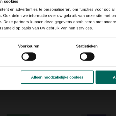
wordt gebruikt in het
an cookies
en zachte smaak en kunnen
ent en advertenties te personaliseren, om functies voor social
. Ook delen we informatie over uw gebruik van onze site met on
e. Deze partners kunnen deze gegevens combineren met andere i
 cm, bakken, plantzakken, een
erzameld op basis van uw gebruik van hun services.
n vanaf half juli tot eind
ueel uit. Oogsten kan vanaf
Voorkeuren
Statistieken
tie
Alleen noodzakelijke cookies
A