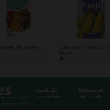
omaten Mix Cherry
Suikermaïs - maïs Zucch
Dolce
2,
33
Hulp & info
Retourneren
Verzendinfo
Wie zijn wij?
roeit en bloeit.
 en inspiratie voor