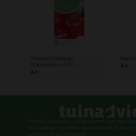
Tomaat Fadango
Kerst
(Celebration) F1 -
4,
19
Lycopersicon lycopersicum
4,
19
Ontdek Tuinadvies — jouw partner voor alles wat g
Betrouwbaar tuinadvies, kwaliteitsvolle producten
elke tuin- en dierliefhebber.