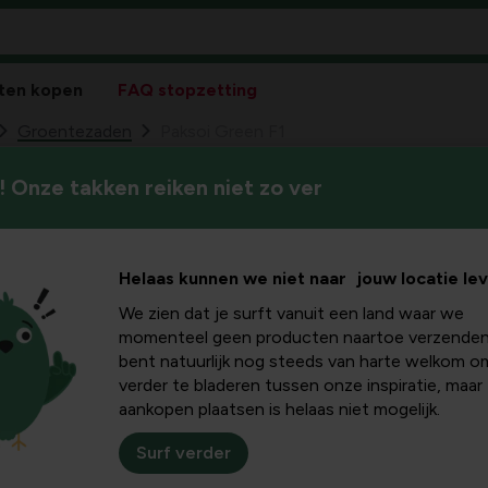
ten kopen
FAQ stopzetting
Groentezaden
Paksoi Green F1
 Onze takken reiken niet zo ver
Helaas kunnen we niet naar jouw locatie le
We zien dat je surft vanuit een land waar we
momenteel geen producten naartoe verzenden
bent natuurlijk nog steeds van harte welkom o
verder te bladeren tussen onze inspiratie, maar
aankopen plaatsen is helaas niet mogelijk.
Surf verder