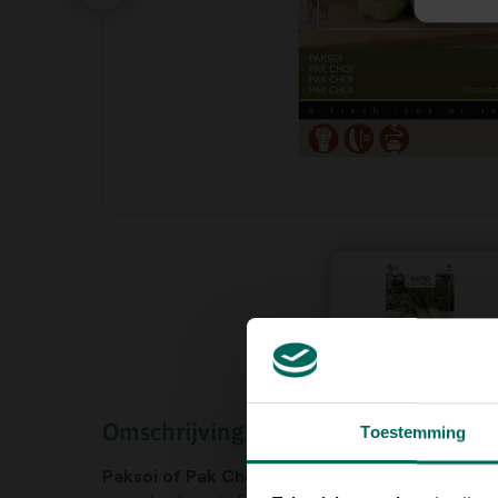
Omschrijving
Toestemming
Paksoi of Pak Choi
is een
Chinese bladkool
die 