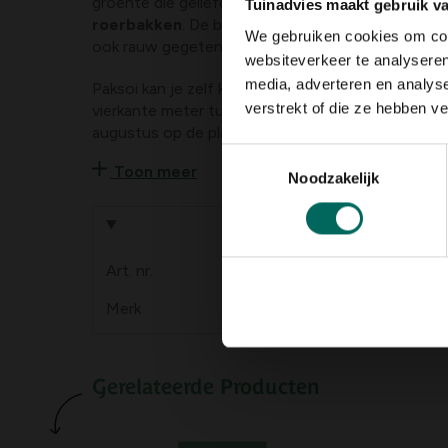
groente die geliefd is in oosterse landen en veel 
Tuinadvies maakt gebruik v
roerbakken
. De bladeren en de stelen hebben e
We gebruiken cookies om cont
ook rauw gegeten worden.
websiteverkeer te analyseren
media, adverteren en analys
Paksoi kan je zelf kweken in potten van min. Ø 20
verstrekt of die ze hebben v
vierkante meter tuin of in de volle grond. Zaaien ka
augustus op de plaats van bestemming, dun event
augustus tot oktober.
Toestemmingsselectie
Toon meer
Noodzakelijk
Product informa
Art. nr.
200095651
Merk
BUZZY seeds
Gerelateerde Producten