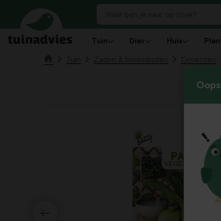
Tuin
Dier
Huis
Plan
Tuin
Zaden & bloembollen
Groenten
Oops!