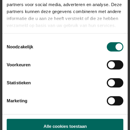
partners voor social media, adverteren en analyse. Deze
partners kunnen deze gegevens combineren met andere
informatie die u aan ze heeft verstrekt of die ze hebben
verzameld op basis van uw gebruik van hun services.
Toestemmingsselectie
Noodzakelijk
Voorkeuren
Schaduwdoek wit - 120 x 500 cm
Statistieken
24,
99
Marketing
Alle cookies toestaan