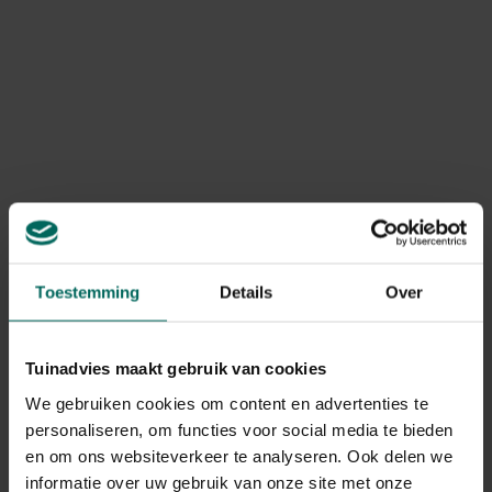
komen.
Het vierkant zeil is
voorzien van 4 verstevigde
bevestigingsringen
zodat het makkelijk tussen 4
punten kan worden opgehangen met de bijgeleverde
Toon meer
touwen. In de tuin, op het dakterras of zelf boven het
tentendorp op de festivalweide... dit handige zeil zorgt
overal voor schaduw.
Product informatie
Na de zomer kan het zeil opnieuw compact worden
Art. nr.
200268371
opgeborgen in de transparante draagtas met rits.
Toestemming
Details
Over
Levering
Levering aan huis
Tuinadvies maakt gebruik van cookies
We gebruiken cookies om content en advertenties te
Gerelateerde Producten
personaliseren, om functies voor social media te bieden
en om ons websiteverkeer te analyseren. Ook delen we
informatie over uw gebruik van onze site met onze