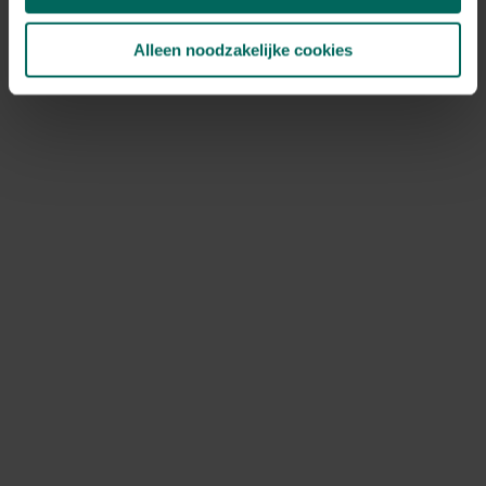
Alleen noodzakelijke cookies
Witvast schermmiddel - 5 kg
16,
99