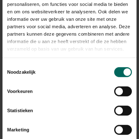
De verwerking van de retours kan momenteel iets langer
personaliseren, om functies voor social media te bieden
duren, maar alle terugbetalingen worden correct
en om ons websiteverkeer te analyseren. Ook delen we
afgehandeld.
informatie over uw gebruik van onze site met onze
Terugbetalingen gebeuren via dezelfde betaalmethode
partners voor social media, adverteren en analyse. Deze
die werd gebruikt bij het plaatsen van de bestelling.
partners kunnen deze gegevens combineren met andere
informatie die u aan ze heeft verstrekt of die ze hebben
Wat met mijn garantie op
verzameld op basis van uw gebruik van hun services.
aangekochte producten na de
stopzetting?
Toestemmingsselectie
Noodzakelijk
De wettelijke garantie en eventuele fabrieksgarantie
blijven geldig, ook na de stopzetting van de webshop.
Na de stopzetting vragen we je vriendelijk om contact
Voorkeuren
op te nemen via de contactgegevens die vermeld staan
op de factuur van je bestelling. Zorg er daarom voor dat
je deze factuur goed bewaart.
Statistieken
Ik heb nog een tegoedbon, kan ik
Marketing
deze nog gebruiken?