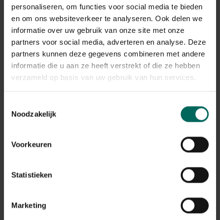
De verwerking van de retours kan momenteel iets langer
personaliseren, om functies voor social media te bieden
duren, maar alle terugbetalingen worden correct
en om ons websiteverkeer te analyseren. Ook delen we
afgehandeld.
informatie over uw gebruik van onze site met onze
Terugbetalingen gebeuren via dezelfde betaalmethode
partners voor social media, adverteren en analyse. Deze
die werd gebruikt bij het plaatsen van de bestelling.
partners kunnen deze gegevens combineren met andere
informatie die u aan ze heeft verstrekt of die ze hebben
Wat met mijn garantie op
verzameld op basis van uw gebruik van hun services.
aangekochte producten na de
stopzetting?
Toestemmingsselectie
Noodzakelijk
De wettelijke garantie en eventuele fabrieksgarantie
blijven geldig, ook na de stopzetting van de webshop.
Na de stopzetting vragen we je vriendelijk om contact
Voorkeuren
op te nemen via de contactgegevens die vermeld staan
op de factuur van je bestelling. Zorg er daarom voor dat
je deze factuur goed bewaart.
Statistieken
Ik heb nog een tegoedbon, kan ik
Marketing
deze nog gebruiken?