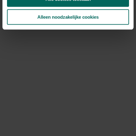
Alleen noodzakelijke cookies
Grondankers harpoen - 21 cm - Esschert
Design deurmat kokos tijger
14,
99