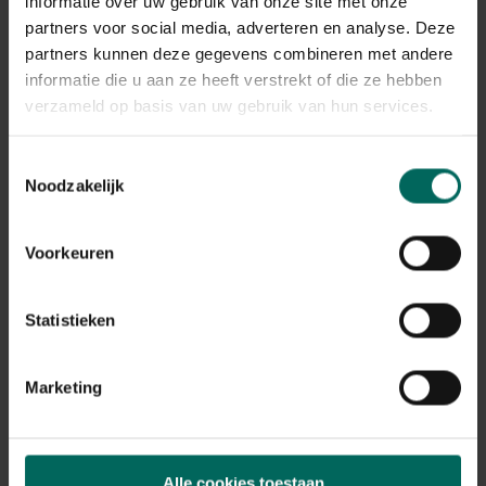
informatie over uw gebruik van onze site met onze
partners voor social media, adverteren en analyse. Deze
partners kunnen deze gegevens combineren met andere
informatie die u aan ze heeft verstrekt of die ze hebben
verzameld op basis van uw gebruik van hun services.
Toestemmingsselectie
Noodzakelijk
Voorkeuren
Gegalvaniseerde pottenpers - 5 potjes van 38
mm
39,
99
Statistieken
Marketing
Alle cookies toestaan