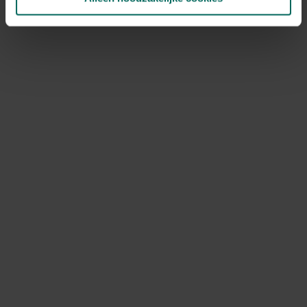
KooKoo klok zangvogels - Met groene rand
69,
99