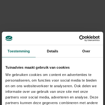
bovenste lagen. Hierna legt dezelfde speler zijn blok
Toon meer
bovenop de toren. Tijdens het nemen en plaatsen van
het blok mag de toren slechts met 1 hand aangeraakt
worden. De speler die hierna aan de beurt is, mag tot 10
Product informatie
seconden wachten als hij of zij denkt dat de toren zou
omvallen. Valt de toren om tijdens jouw beurt? Dan heb
Art. nr.
200268191
je pech en ben je verloren.
Levering
Toestemming
Details
Over
Levering aan huis
Tuinadvies maakt gebruik van cookies
Gerelateerde Producten
We gebruiken cookies om content en advertenties te
personaliseren, om functies voor social media te bieden
en om ons websiteverkeer te analyseren. Ook delen we
informatie over uw gebruik van onze site met onze
partners voor social media, adverteren en analyse. Deze
partners kunnen deze gegevens combineren met andere