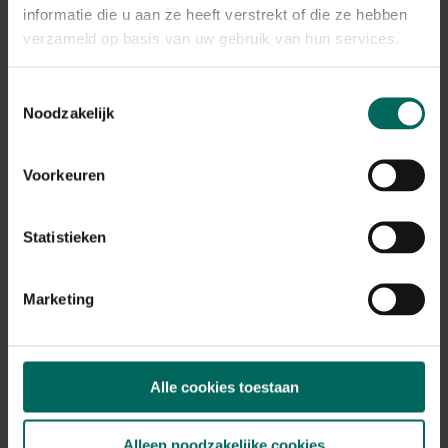
informatie die u aan ze heeft verstrekt of die ze hebben
verzameld op basis van uw gebruik van hun services.
Toestemmingsselectie
Noodzakelijk
Voorkeuren
Klok Kookoo met boerderijdieren - gele lijst
69,
99
Statistieken
Marketing
Alle cookies toestaan
Alleen noodzakelijke cookies