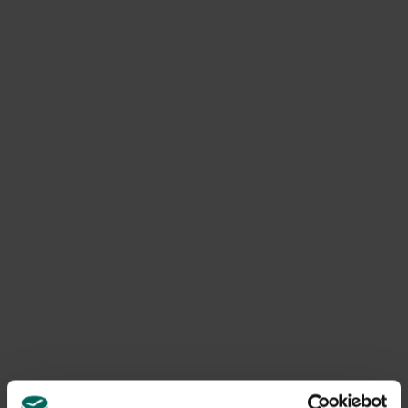
Omschrijving
Het
beschermingsnet van polyethyleen
is behandeld
tegen UV waardoor deze minstens 5 jaar in goede orde
gebruikt kan worden.
Product informatie
Art. nr.
200268218
Levering
Levering aan huis
Gerelateerde Producten