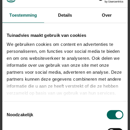
Toestemming
Details
Over
Tuinadvies maakt gebruik van cookies
We gebruiken cookies om content en advertenties te
personaliseren, om functies voor social media te bieden
en om ons websiteverkeer te analyseren. Ook delen we
informatie over uw gebruik van onze site met onze
partners voor social media, adverteren en analyse. Deze
partners kunnen deze gegevens combineren met andere
informatie die u aan ze heeft verstrekt of die ze hebben
Moestuin groentekooi - 120 x 120 cm
verzameld op basis van uw gebruik van hun services.
95,
99
Toestemmingsselectie
Noodzakelijk