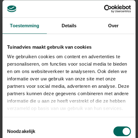
Ereprijs
Toestemming
Details
Over
Veronica spicata subsp. spicata 'Silbersee'
Plant eigenschappen
Tuinadvies maakt gebruik van cookies
We gebruiken cookies om content en advertenties te
Bloeikleur
personaliseren, om functies voor social media te bieden
violetblauw
en om ons websiteverkeer te analyseren. Ook delen we
Bladkleur
informatie over uw gebruik van onze site met onze
grijs-zilver
partners voor social media, adverteren en analyse. Deze
Winterhardheid
partners kunnen deze gegevens combineren met andere
goed winterhard
informatie die u aan ze heeft verstrekt of die ze hebben
Habitat
verzameld op basis van uw gebruik van hun services.
droge bodem, normale bodem, stenige
bodem
Toestemmingsselectie
Standplaats
Noodzakelijk
zon