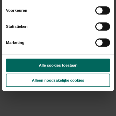
Max. groeihoogte
Max. 20 cm
Voorkeuren
Ph bodem
kalkminnend, neutraal
Statistieken
Bloeiperiode
JAN
FEB
MAA
APR
MEI
JUN
JUL
AUG
SEP
OKT
Marketing
NOV
DEC
Speciale kenmerken
kuipplant, rotsplanten
Alle cookies toestaan
Alleen noodzakelijke cookies
Ontdek Tuinadvies — jouw partner voor alles wat groeit
en bloeit. Betrouwbaar tuinadvies, kwaliteitsvolle
producten en inspiratie voor elke tuin- en dierliefhebber.