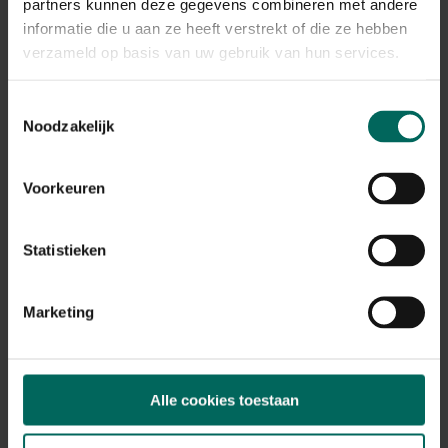
Plant eigenschappen
partners kunnen deze gegevens combineren met andere
informatie die u aan ze heeft verstrekt of die ze hebben
Bloeikleur
verzameld op basis van uw gebruik van hun services.
roze
Bladkleur
Toestemmingsselectie
blauw-groen
Noodzakelijk
Winterhardheid
goed winterhard
Voorkeuren
Habitat
normale bodem, vochtige bodem
Standplaats
Statistieken
halfschaduw
Max. groeihoogte
Max. 120 cm
Marketing
Ph bodem
zuurminnend, neutraal
Bloeiperiode
Alle cookies toestaan
JAN
FEB
MAA
APR
MEI
JUN
JUL
AUG
SEP
OKT