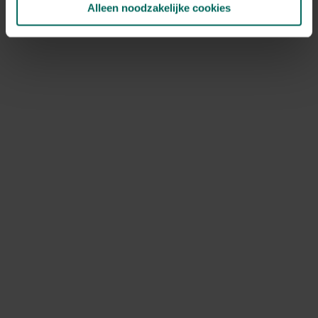
Alleen noodzakelijke cookies
NOV
DEC
Speciale kenmerken
snijbloem, bijen aantrekken, vlinders
aantrekken
Ontdek Tuinadvies — jouw partner voor alles wat groeit
en bloeit. Betrouwbaar tuinadvies, kwaliteitsvolle
producten en inspiratie voor elke tuin- en dierliefhebber.
Hulp & info
Retourneren
Verzendinfo
Wie zijn wij?
ONLINE BETALINGSMOGELIJKHEDEN