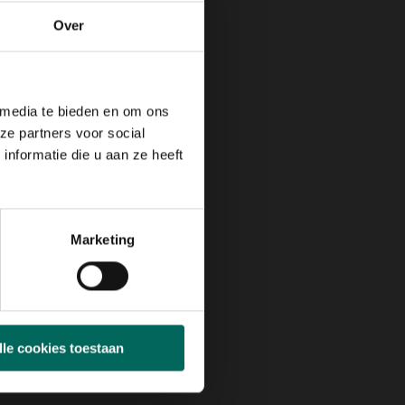
Max. groeihoogte
Over
Max. 120 cm
 media te bieden en om ons
ze partners voor social
N
JUL
AUG
SEP
OKT
NOV
DEC
nformatie die u aan ze heeft
 bloem,
Marketing
lle cookies toestaan