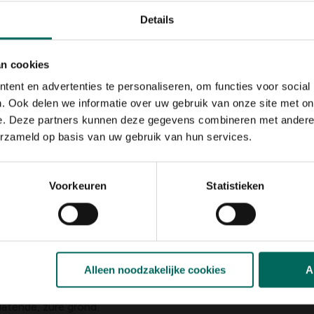
Standplaats
Details
zon, halfschaduw
Ph bodem
zuurminnend
an cookies
Bloeiperiode
ent en advertenties te personaliseren, om functies voor social
. Ook delen we informatie over uw gebruik van onze site met on
JAN
FEB
MAA
APR
MEI
JU
e. Deze partners kunnen deze gegevens combineren met andere i
Speciale kenmerken
erzameld op basis van uw gebruik van hun services.
snijbloem, geurende
kuipplant, fruit
Voorkeuren
Statistieken
ense x Lilium x auratum x
n met een kastanjebruin rood
Alleen noodzakelijke cookies
A
7 hangende bloemen op hoge stevige stengels.
 hoog.
latende, zure grond.