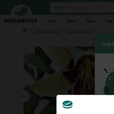
Tuin
Dier
Huis
Plan
Planten kopen
Vaste planten
Lelie
Oops!