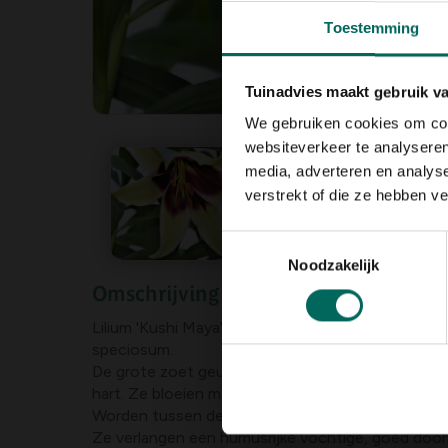
Toestemming
Tuinadvies maakt gebruik v
We gebruiken cookies om cont
websiteverkeer te analyseren
media, adverteren en analys
verstrekt of die ze hebben v
Toestemmingsselectie
Noodzakelijk
Omschrijving
Lilium 'Kushi Maya' is een kruising van Lilium nepal
speciosum.
De grote zoet geurende bloemen zijn creme/groe
hart. Ze bloeien met +/- 
Worden tussen de 80/100, soms zelfs tot 150cm
Ze verlangen een humusrijke vochtige, goed door