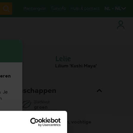
NL - NL
Plantengids
Tuininfo
Hulp & contact
Lelie
Lilium 'Kushi Maya'
veren
nt eigenschappen
. Je
m
Bladkleur
groen
Habitat
normale bodem, vochtige
bodem