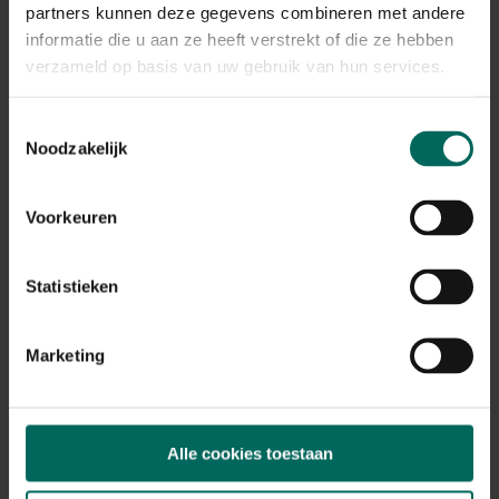
partners kunnen deze gegevens combineren met andere
Plant eigenschappen
informatie die u aan ze heeft verstrekt of die ze hebben
verzameld op basis van uw gebruik van hun services.
Bloeikleur
geel
Toestemmingsselectie
Bladkleur
Noodzakelijk
groen
Winterhardheid
goed winterhard
Voorkeuren
Habitat
normale bodem, vochtige bodem
Statistieken
Standplaats
zon
Marketing
Max. groeihoogte
Max. 30 cm
Ph bodem
neutraal
Alle cookies toestaan
Bloeiperiode