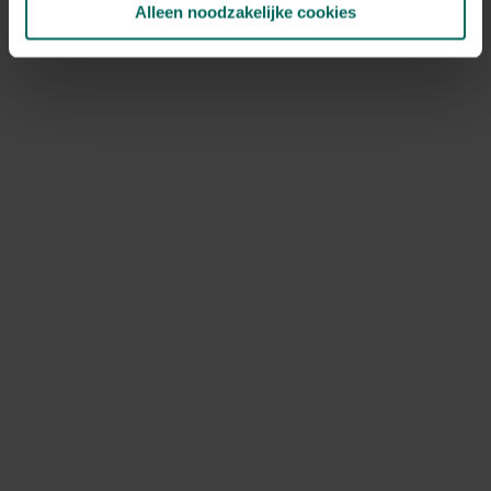
Alleen noodzakelijke cookies
NOV
DEC
Speciale kenmerken
bodembedekkers, rotsplanten
Ontdek Tuinadvies — jouw partner voor alles wat groeit
en bloeit. Betrouwbaar tuinadvies, kwaliteitsvolle
producten en inspiratie voor elke tuin- en dierliefhebber.
Hulp & info
Retourneren
Verzendinfo
Wie zijn wij?
ONLINE BETALINGSMOGELIJKHEDEN