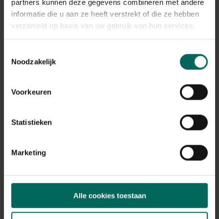
Plant eigenschappen
partners kunnen deze gegevens combineren met andere
informatie die u aan ze heeft verstrekt of die ze hebben
Bloeikleur
verzameld op basis van uw gebruik van hun services.
violetblauw
Bladkleur
Toestemmingsselectie
blauw-groen
Noodzakelijk
Winterhardheid
goed winterhard
Voorkeuren
Habitat
droge bodem, normale bodem, stenige
bodem
Statistieken
Standplaats
zon
Marketing
Max. groeihoogte
Max. 50 cm
Ph bodem
neutraal
Alle cookies toestaan
Bloeiperiode
JAN
FEB
MAA
APR
MEI
JUN
JUL
AUG
SEP
OKT