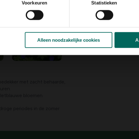
Voorkeuren
Statistieken
Alleen noodzakelijke cookies
A
bedekker met zacht behaarde,
euren.
et komvormige, donker geaderde, diep violetblauwe bloemen.
droge periodes in de zomer