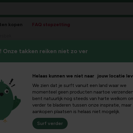
ten kopen
FAQ stopzetting
rsbek
 Onze takken reiken niet zo ver
Helaas kunnen we niet naar jouw locatie le
We zien dat je surft vanuit een land waar we
Pla
momenteel geen producten naartoe verzenden
bent natuurlijk nog steeds van harte welkom o
Bloeikleur
verder te bladeren tussen onze inspiratie, maar
violetblauw
aankopen plaatsen is helaas niet mogelijk.
Winterhardheid
goed winterhard
Surf verder
Standplaats