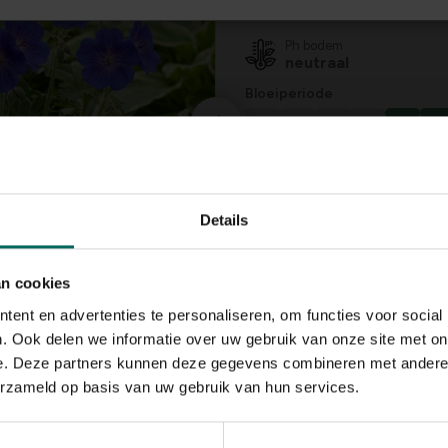
zon, halfschaduw
Ph bodem
neutraal
Bloeiperiode
JAN
FEB
MAA
APR
MEI
JU
Speciale kenmerken
bodembedekkers, bi
aantrekken, mooie
Details
herfstverkleuring
an cookies
ent en advertenties te personaliseren, om functies voor social
. Ook delen we informatie over uw gebruik van onze site met on
e. Deze partners kunnen deze gegevens combineren met andere i
erzameld op basis van uw gebruik van hun services.