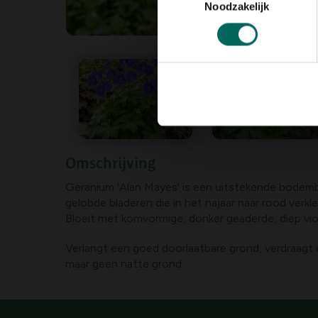
Noodzakelijk
Omschrijving
Geranium 'Alan Mayes' is een uitstekende bodem
gelobde bladeren die in het najaar naar rood verkl
Bloeit m
Verlangt een goed doorlaatbare grond, verdraagt 
maar geen natte grond.