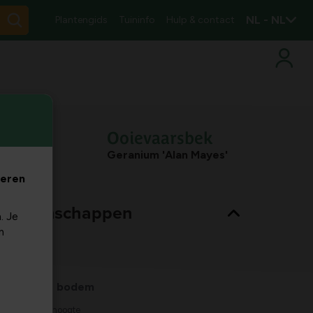
NL - NL
Plantengids
Tuininfo
Hulp & contact
Ooievaarsbek
Geranium 'Alan Mayes'
veren
nt eigenschappen
. Je
m
Bladkleur
groen
Habitat
normale bodem
Max. groeihoogte