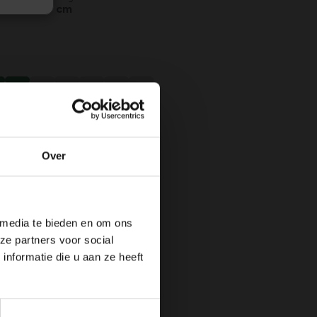
Max. 50 cm
N
JUL
AUG
SEP
OKT
NOV
DEC
jen
Over
 media te bieden en om ons
ze partners voor social
nformatie die u aan ze heeft