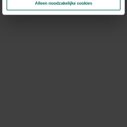
Alleen noodzakelijke cookies
NOV
DEC
Speciale kenmerken
snijbloem, geurende bloem, bijen
aantrekken, vlinders aantrekken, kuipplant
Ontdek Tuinadvies — jouw partner voor alles wat groeit
en bloeit. Betrouwbaar tuinadvies, kwaliteitsvolle
producten en inspiratie voor elke tuin- en dierliefhebber.
Hulp & info
Retourneren
Verzendinfo
Wie zijn wij?
ONLINE BETALINGSMOGELIJKHEDEN