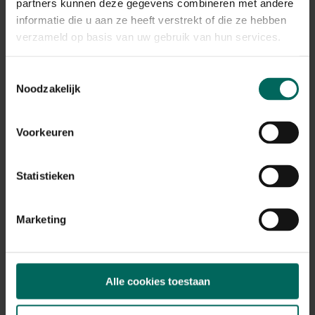
Plant eigenschappen
partners kunnen deze gegevens combineren met andere
informatie die u aan ze heeft verstrekt of die ze hebben
Bloeikleur
verzameld op basis van uw gebruik van hun services.
zwart, rood-paars
Bladkleur
Toestemmingsselectie
groen
Noodzakelijk
Winterhardheid
matig winterhard, niet winterhard
Voorkeuren
Habitat
normale bodem
Standplaats
Statistieken
zon
Max. groeihoogte
Max. 70 cm
Marketing
Ph bodem
neutraal
Bloeiperiode
Alle cookies toestaan
JAN
FEB
MAA
APR
MEI
JUN
JUL
AUG
SEP
OKT