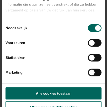
Plant eigenschappen
informatie die u aan ze heeft verstrekt of die ze hebben
verzameld op basis van uw gebruik van hun services.
Bloeikleur
roze
Bladkleur
Toestemmingsselectie
groen, blauw-groen
Noodzakelijk
Winterhardheid
goed winterhard
Voorkeuren
Habitat
normale bodem, vochtige bodem
Statistieken
Standplaats
halfschaduw, schaduw
Max. groeihoogte
Marketing
Max. 20 cm
Ph bodem
zuurminnend, neutraal
Alle cookies toestaan
Bloeiperiode
JAN
FEB
MAA
APR
MEI
JUN
JUL
AUG
SEP
OKT