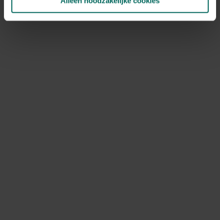
Alleen noodzakelijke cookies
NOV
DEC
Speciale kenmerken
snijbloem, geurende bloem, woekerplanten
Ontdek Tuinadvies — jouw partner voor alles wat groeit
en bloeit. Betrouwbaar tuinadvies, kwaliteitsvolle
producten en inspiratie voor elke tuin- en dierliefhebber.
Hulp & info
Retourneren
Verzendinfo
Wie zijn wij?
ONLINE BETALINGSMOGELIJKHEDEN