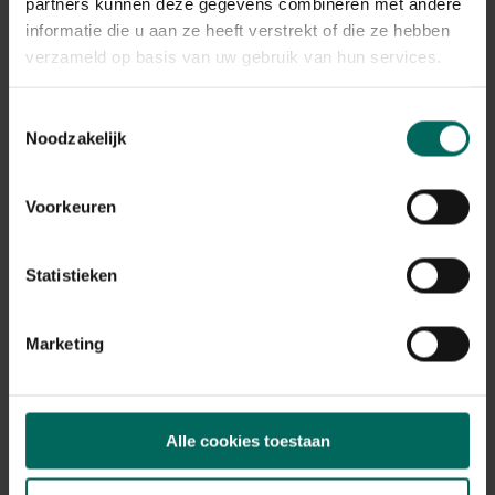
Plant eigenschappen
partners kunnen deze gegevens combineren met andere
informatie die u aan ze heeft verstrekt of die ze hebben
Bloeikleur
verzameld op basis van uw gebruik van hun services.
blauw, paars, roze, wit, violetblauw
Bladkleur
Toestemmingsselectie
groen
Noodzakelijk
Winterhardheid
goed winterhard
Voorkeuren
Habitat
normale bodem, vochtige bodem
Standplaats
Statistieken
zon, halfschaduw
Max. groeihoogte
Max. 100 cm
Marketing
Ph bodem
neutraal
Bloeiperiode
Alle cookies toestaan
JAN
FEB
MAA
APR
MEI
JUN
JUL
AUG
SEP
OKT