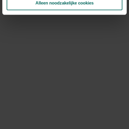
Alleen noodzakelijke cookies
NOV
DEC
Speciale kenmerken
snijbloem, bijen aantrekken, kuipplant, in
groep planten
Ontdek Tuinadvies — jouw partner voor alles wat groeit
en bloeit. Betrouwbaar tuinadvies, kwaliteitsvolle
producten en inspiratie voor elke tuin- en dierliefhebber.
Hulp & info
Retourneren
Verzendinfo
Wie zijn wij?
ONLINE BETALINGSMOGELIJKHEDEN