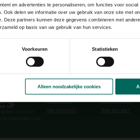
zon
ent en advertenties te personaliseren, om functies voor social
. Ook delen we informatie over uw gebruik van onze site met on
Ph bodem
kalkminnend
e. Deze partners kunnen deze gegevens combineren met andere i
erzameld op basis van uw gebruik van hun services.
Bloeiperiode
JAN
FEB
MAA
APR
MEI
JU
Voorkeuren
Statistieken
Speciale kenmerken
bijen aantrekken, vli
aantrekken, aromati
Alleen noodzakelijke cookies
A
Hulp & info
Retourneren
Verzendinfo
Wie zijn wij?
roeit en bloeit.
 en inspiratie voor