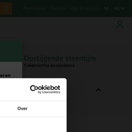
NL - NL
Plantengids
Tuininfo
Hulp & contact
Opstijgende steentijm
Calamintha ascendens
veren
nt eigenschappen
. Je
m
Bladkleur
groen
Over
Habitat
droge bodem
Max. groeihoogte