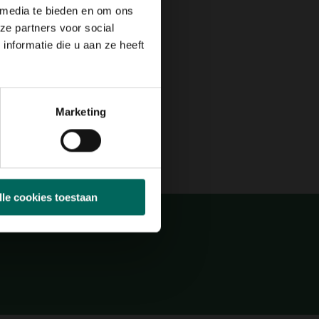
Max. 50 cm
 media te bieden en om ons
ze partners voor social
nformatie die u aan ze heeft
N
JUL
AUG
SEP
OKT
NOV
DEC
Marketing
nders
sch
lle cookies toestaan