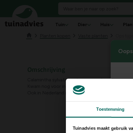
Tuin
Dier
Huis
Plan
Planten kopen
Vaste planten
Opstijg
Oops!
Omschrijving
Calamintha sylvatica subsp. ascendens is een be
Kwam nog voor in België tot 1978 tussen Brussel
Ook in Nederland is de bergtijm verdwenen.
Toestemming
Tuinadvies maakt gebruik v