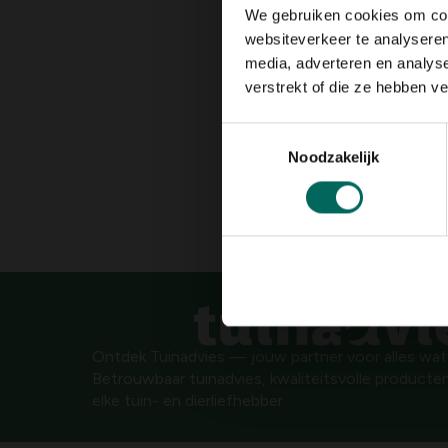
We gebruiken cookies om cont
websiteverkeer te analyseren
media, adverteren en analys
verstrekt of die ze hebben v
Toestemmingsselectie
Noodzakelijk
Ontdek Tuinadvies — jouw partner voor alles wat g
Betrouwbaar tuinadvies, kwaliteitsvolle producten
elke tuin- en dierliefhebber.