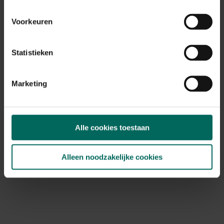
Max. groeihoogte
Max. 40 cm
Voorkeuren
Ph bodem
neutraal
Statistieken
Bloeiperiode
JAN
FEB
MAA
APR
MEI
JUN
JUL
AUG
SEP
OKT
Marketing
NOV
DEC
Speciale kenmerken
kuipplant
Alle cookies toestaan
Alleen noodzakelijke cookies
Ontdek Tuinadvies — jouw partner voor alles wat groeit
en bloeit. Betrouwbaar tuinadvies, kwaliteitsvolle
producten en inspiratie voor elke tuin- en dierliefhebber.