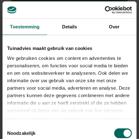
Toestemming
Details
Over
Tandzaad
Bidens ferulifolia 'BEE HAPPY Orange'
Tuinadvies maakt gebruik van cookies
Plant eigenschappen
We gebruiken cookies om content en advertenties te
personaliseren, om functies voor social media te bieden
Bloeikleur
en om ons websiteverkeer te analyseren. Ook delen we
oranje
informatie over uw gebruik van onze site met onze
Bladkleur
partners voor social media, adverteren en analyse. Deze
groen
partners kunnen deze gegevens combineren met andere
Winterhardheid
informatie die u aan ze heeft verstrekt of die ze hebben
niet winterhard
verzameld op basis van uw gebruik van hun services.
Habitat
normale bodem
Toestemmingsselectie
Standplaats
Noodzakelijk
zon, halfschaduw