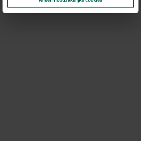
Alleen noodzakelijke cookies
NOV
DEC
Speciale kenmerken
snijbloem, in groep planten
Ontdek Tuinadvies — jouw partner voor alles wat groeit
en bloeit. Betrouwbaar tuinadvies, kwaliteitsvolle
producten en inspiratie voor elke tuin- en dierliefhebber.
Hulp & info
Retourneren
Verzendinfo
Wie zijn wij?
ONLINE BETALINGSMOGELIJKHEDEN