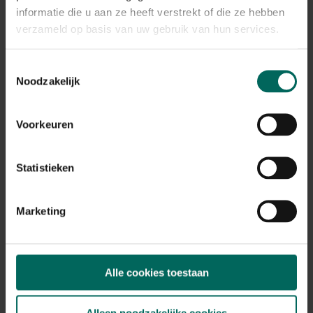
Plant eigenschappen
informatie die u aan ze heeft verstrekt of die ze hebben
verzameld op basis van uw gebruik van hun services.
Bloeikleur
roze
Bladkleur
Toestemmingsselectie
groen
Noodzakelijk
Winterhardheid
goed winterhard
Voorkeuren
Habitat
vochtige bodem
Statistieken
Standplaats
halfschaduw
Max. groeihoogte
Marketing
Max. 70 cm
Ph bodem
zuurminnend, neutraal
Alle cookies toestaan
Bloeiperiode
JAN
FEB
MAA
APR
MEI
JUN
JUL
AUG
SEP
OKT