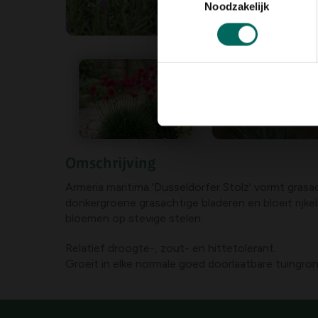
Noodzakelijk
Omschrijving
Armeria maritima 'Dusseldorfer Stolz' vormt grasa
donkergroene grasachtige bladeren en bloeit rijke
bloemen op stevige stelen.
Relatief droogte-, zout- en hittetolerant.
Groeit in elke normale goed doorlaatbare tuingrond