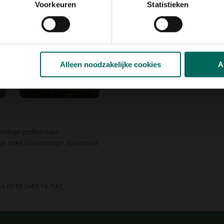
Voorkeuren
Statistieken
Alleen noodzakelijke cookies
A
chtige pollen van
lijk met bolvormige rozerode
 mits niet te nat.