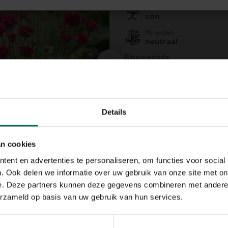
Standplaats
zon
Ph bodem
neutraal
Bloeiperiode
JAN
FEB
MAA
APR
MEI
JU
Speciale kenmerken
bodembedekkers, bi
Details
aantrekken, vlinders
aantrekken, opvalle
bladeren, rotsplante
an cookies
ent en advertenties te personaliseren, om functies voor social
. Ook delen we informatie over uw gebruik van onze site met on
e. Deze partners kunnen deze gegevens combineren met andere i
erzameld op basis van uw gebruik van hun services.