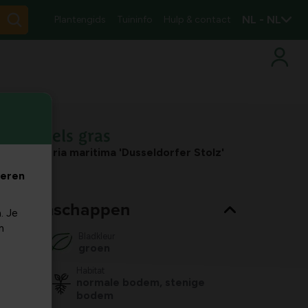
NL - NL
Plantengids
Tuininfo
Hulp & contact
Engels gras
Armeria maritima 'Dusseldorfer Stolz'
veren
nt eigenschappen
. Je
m
Bladkleur
groen
Habitat
normale bodem, stenige
bodem