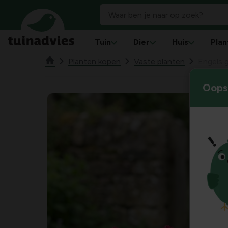
Tuin
Dier
Huis
Plan
Planten kopen
Vaste planten
Engels 
Oops!