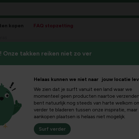
ten kopen
FAQ stopzetting
gras
 Onze takken reiken niet zo ver
Helaas kunnen we niet naar jouw locatie le
We zien dat je surft vanuit een land waar we
Pla
momenteel geen producten naartoe verzenden
bent natuurlijk nog steeds van harte welkom o
Bloeikleur
verder te bladeren tussen onze inspiratie, maar
rood-paars
aankopen plaatsen is helaas niet mogelijk.
Winterhardheid
Surf verder
goed winterhard