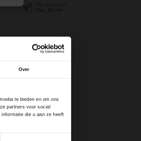
Max. groeihoogte
Max. 20 cm
N
JUL
AUG
SEP
OKT
NOV
DEC
jen
Over
nde
n
 media te bieden en om ons
ze partners voor social
nformatie die u aan ze heeft