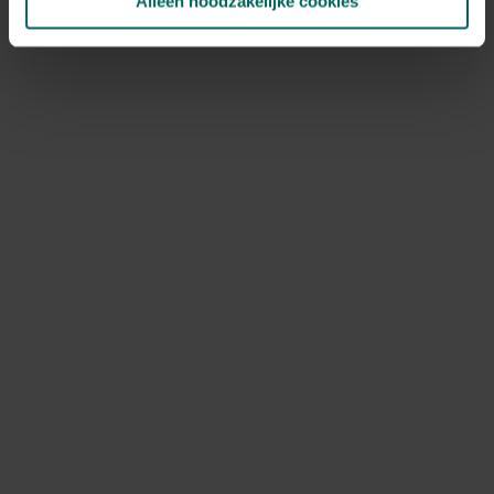
Alleen noodzakelijke cookies
NOV
DEC
Speciale kenmerken
snijbloem, bijen aantrekken, kuipplant
Ontdek Tuinadvies — jouw partner voor alles wat groeit
en bloeit. Betrouwbaar tuinadvies, kwaliteitsvolle
producten en inspiratie voor elke tuin- en dierliefhebber.
Hulp & info
Retourneren
Verzendinfo
Wie zijn wij?
ONLINE BETALINGSMOGELIJKHEDEN