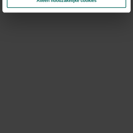
Alleen noodzakelijke cookies
NOV
DEC
Speciale kenmerken
snijbloem, bijen aantrekken
Ontdek Tuinadvies — jouw partner voor alles wat groeit
en bloeit. Betrouwbaar tuinadvies, kwaliteitsvolle
producten en inspiratie voor elke tuin- en dierliefhebber.
Hulp & info
Retourneren
Verzendinfo
Wie zijn wij?
ONLINE BETALINGSMOGELIJKHEDEN