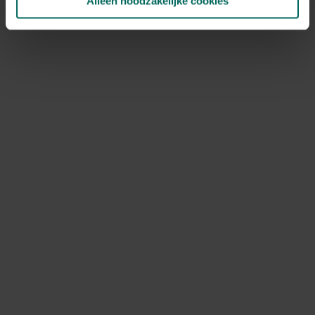
Alleen noodzakelijke cookies
NOV
DEC
Speciale kenmerken
in groep planten
Ontdek Tuinadvies — jouw partner voor alles wat groeit
en bloeit. Betrouwbaar tuinadvies, kwaliteitsvolle
producten en inspiratie voor elke tuin- en dierliefhebber.
Hulp & info
Retourneren
Verzendinfo
Wie zijn wij?
ONLINE BETALINGSMOGELIJKHEDEN