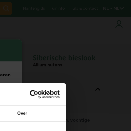
NL - NL
Plantengids
Tuininfo
Hulp & contact
Siberische bieslook
Allium nutans
veren
nt eigenschappen
. Je
m
Bladkleur
blauw-groen
Over
Habitat
normale bodem, vochtige
bodem