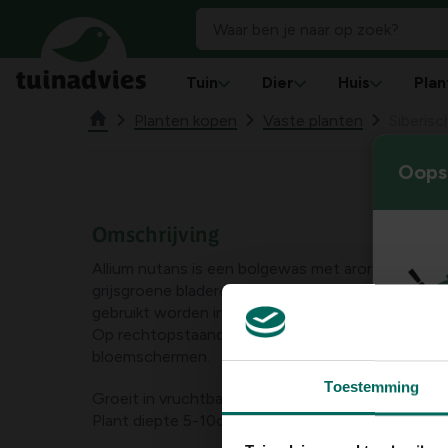
Tuin
Dier
Huis
Plan
Planten kopen
Vaste planten
Siberisc
Oops!
Omschrijving
Allium nutans is een bolgewas met aromatische, breed lineaire, blauw tot
grijsgroene bladeren. De blaadjes hebben een ui/
gebruikt worden in platte kaas, eiergerechten of s
Op rechtopstaande stengels bloeien de dichte, bolvormige, lichtroze
bloemschermen.
Toestemming
Groeit in vruchtbare, goed doorlatende grond in d
Plant diepte 5-10cm . Plaats voorzichtig, aangezien de neiging zich snel door
bulbillen te verspreiden.