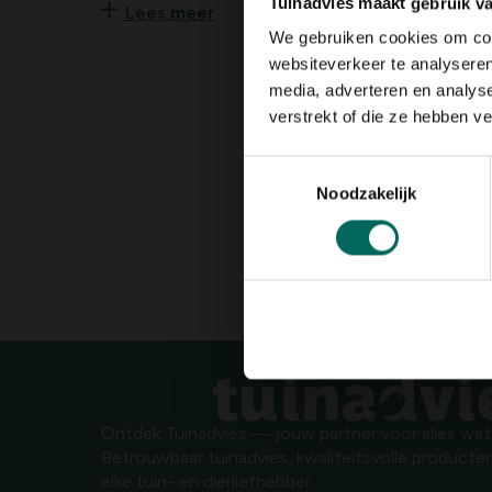
Tuinadvies maakt gebruik v
Lees meer
Heeft de neiging zich snel uit te breiden dmv bulbi
We gebruiken cookies om cont
websiteverkeer te analyseren
media, adverteren en analys
verstrekt of die ze hebben v
Toestemmingsselectie
Noodzakelijk
Ontdek Tuinadvies — jouw partner voor alles wat g
Betrouwbaar tuinadvies, kwaliteitsvolle producten
elke tuin- en dierliefhebber.