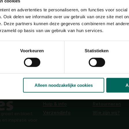
an cookies
llen (broedbolletjes).
Standplaats
zon
ent en advertenties te personaliseren, om functies voor social
. Ook delen we informatie over uw gebruik van onze site met on
Ph bodem
neutraal
e. Deze partners kunnen deze gegevens combineren met andere i
erzameld op basis van uw gebruik van hun services.
Bloeiperiode
JAN
FEB
MAA
APR
MEI
JU
Voorkeuren
Statistieken
Speciale kenmerken
woekerplanten, bijen
aantrekken, aromatis
tuinkruid
Alleen noodzakelijke cookies
A
Hulp & info
Retourneren
Verzendinfo
Wie zijn wij?
roeit en bloeit.
 en inspiratie voor