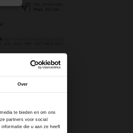
Max. groeihoogte
Max. 30 cm
l
N
JUL
AUG
SEP
OKT
NOV
DEC
ekkers,
,
Over
 media te bieden en om ons
ze partners voor social
nformatie die u aan ze heeft