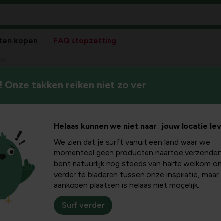
ten kopen
FAQ stopzetting
ok
 Onze takken reiken niet zo ver
Helaas kunnen we niet naar jouw locatie le
We zien dat je surft vanuit een land waar we
Pla
momenteel geen producten naartoe verzenden
bent natuurlijk nog steeds van harte welkom o
Bloeikleur
verder te bladeren tussen onze inspiratie, maar
geel
aankopen plaatsen is helaas niet mogelijk.
Winterhardheid
Surf verder
goed winterhard