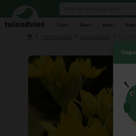
Tuin
Dier
Huis
Plan
Planten kopen
Vaste planten
Goudlo
Oops!