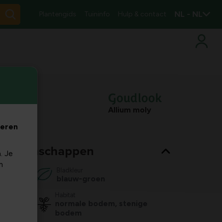
NL - NL
Plantengids
Tuininfo
Hulp & contact
Goudlook
Allium moly
veren
nt eigenschappen
. Je
m
Bladkleur
blauw-groen
Habitat
normale bodem, stenige
bodem