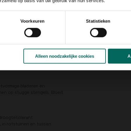
erzameld op basis van uw gebruik van hun services.
Voorkeuren
Statistieken
Alleen noodzakelijke cookies
A
etvormige bladeren en
n op stugge stengels. Bloeit
droogtetolerant.
 in rotstuinen en tussen