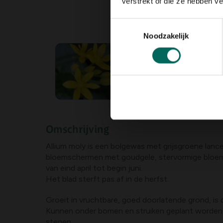
verstrekt of die ze hebben v
Toestemmingsselectie
Noodzakelijk
Omschrijving
Allium moly is een bolgewas met grijsgroene lanc
bloemschermen met goudgele, stervormige bloeme
van eind april tot begin juni.
Het blad sterft pas af in de herfst.
Groeit in vruchtbare, goed doorlatende grond, is 
Kunnen onder bomen en struiken geplant worden,
stenen.