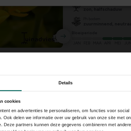
Standplaats
zon, halfschaduw
Ph bodem
zuurminnend, neutraa
Bloeiperiode
JAN
FEB
MAA
APR
MEI
JU
Speciale kenmerken
snijbloem, bodembed
vlinders aantrekken,
kuipplant, aromatisch
rotsplanten
Details
an cookies
ent en advertenties te personaliseren, om functies voor social
. Ook delen we informatie over uw gebruik van onze site met on
e. Deze partners kunnen deze gegevens combineren met andere i