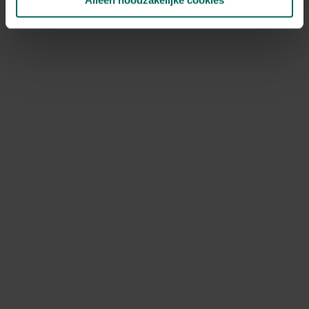
Alleen noodzakelijke cookies
NOV
DEC
Speciale kenmerken
bijen aantrekken, vlinders aantrekken
Ontdek Tuinadvies — jouw partner voor alles wat groeit
en bloeit. Betrouwbaar tuinadvies, kwaliteitsvolle
producten en inspiratie voor elke tuin- en dierliefhebber.
Hulp & info
Retourneren
Verzendinfo
Wie zijn wij?
ONLINE BETALINGSMOGELIJKHEDEN