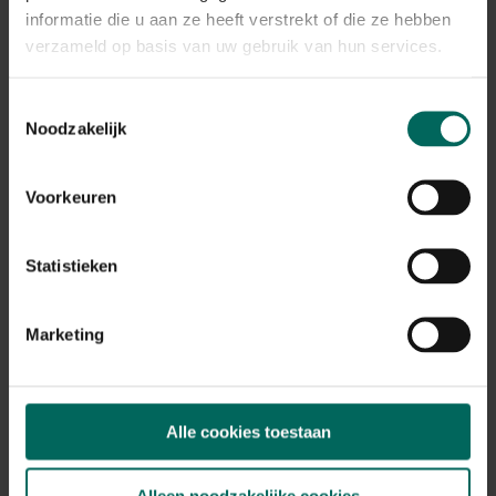
Plant eigenschappen
informatie die u aan ze heeft verstrekt of die ze hebben
verzameld op basis van uw gebruik van hun services.
Bloeikleur
roze
Bladkleur
Toestemmingsselectie
groen
Noodzakelijk
Winterhardheid
goed winterhard
Voorkeuren
Habitat
droge bodem, normale bodem
Statistieken
Standplaats
zon
Max. groeihoogte
Marketing
Max. 100 cm
Ph bodem
neutraal
Alle cookies toestaan
Bloeiperiode
JAN
FEB
MAA
APR
MEI
JUN
JUL
AUG
SEP
OKT